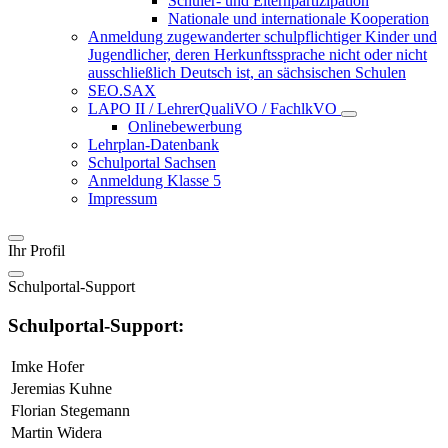
Schüler- und Elternpartizipation
Nationale und internationale Kooperation
Anmeldung zugewanderter schulpflichtiger Kinder und
Jugendlicher, deren Herkunftssprache nicht oder nicht
ausschließlich Deutsch ist, an sächsischen Schulen
SEO.SAX
LAPO II / LehrerQualiVO / FachlkVO
Onlinebewerbung
Lehrplan-Datenbank
Schulportal Sachsen
Anmeldung Klasse 5
Impressum
Ihr Profil
Schulportal-Support
Schulportal-Support:
Imke Hofer
Jeremias Kuhne
Florian Stegemann
Martin Widera