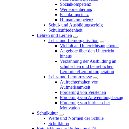
Sozialkompetenz
Werteorientierung
Fachkompetenz
Humankompetenz
Schul- und Ausbildungserfolg
Schulzufriedenheit
Lehren und Lernen
Lehr- und Lernorganisation
Vielfalt an Unterrichtsangeboten
Angebote über den Unterricht
hinaus
Verzahnung der Ausbildung an
schulischen und betrieblichen
Lernorten/Lernortkooperation
Lehr- und Lernprozesse
Aufrechterhalten von
Aufmerksamkeit
Förderung von Verstehen
Förderung von Anwendungsbezug
Förderung von intrinsischer
Motivation
Schulkultur
Werte und Normen der Schule
Schulklima
Entwicklung der Professionalität