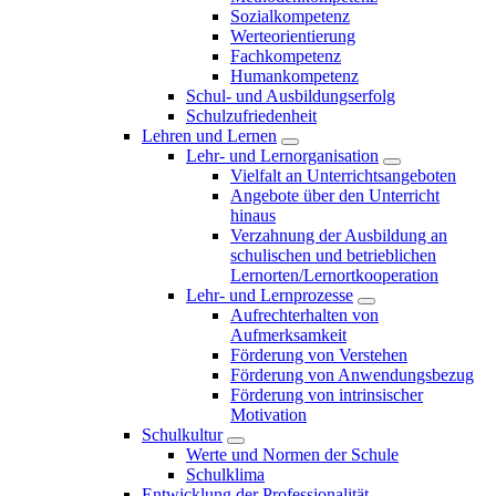
Sozialkompetenz
Werteorientierung
Fachkompetenz
Humankompetenz
Schul- und Ausbildungserfolg
Schulzufriedenheit
Lehren und Lernen
Lehr- und Lernorganisation
Vielfalt an Unterrichtsangeboten
Angebote über den Unterricht
hinaus
Verzahnung der Ausbildung an
schulischen und betrieblichen
Lernorten/Lernortkooperation
Lehr- und Lernprozesse
Aufrechterhalten von
Aufmerksamkeit
Förderung von Verstehen
Förderung von Anwendungsbezug
Förderung von intrinsischer
Motivation
Schulkultur
Werte und Normen der Schule
Schulklima
Entwicklung der Professionalität