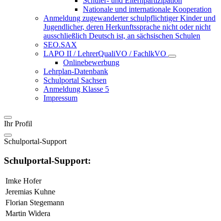
Schüler- und Elternpartizipation
Nationale und internationale Kooperation
Anmeldung zugewanderter schulpflichtiger Kinder und
Jugendlicher, deren Herkunftssprache nicht oder nicht
ausschließlich Deutsch ist, an sächsischen Schulen
SEO.SAX
LAPO II / LehrerQualiVO / FachlkVO
Onlinebewerbung
Lehrplan-Datenbank
Schulportal Sachsen
Anmeldung Klasse 5
Impressum
Ihr Profil
Schulportal-Support
Schulportal-Support:
Imke Hofer
Jeremias Kuhne
Florian Stegemann
Martin Widera