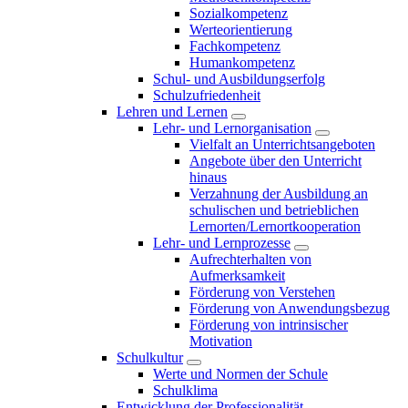
Sozialkompetenz
Werteorientierung
Fachkompetenz
Humankompetenz
Schul- und Ausbildungserfolg
Schulzufriedenheit
Lehren und Lernen
Lehr- und Lernorganisation
Vielfalt an Unterrichtsangeboten
Angebote über den Unterricht
hinaus
Verzahnung der Ausbildung an
schulischen und betrieblichen
Lernorten/Lernortkooperation
Lehr- und Lernprozesse
Aufrechterhalten von
Aufmerksamkeit
Förderung von Verstehen
Förderung von Anwendungsbezug
Förderung von intrinsischer
Motivation
Schulkultur
Werte und Normen der Schule
Schulklima
Entwicklung der Professionalität