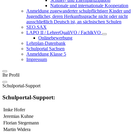
Schüler- und Elternpartizipation
Nationale und internationale Kooperation
Anmeldung zugewanderter schulpflichtiger Kinder und
Jugendlicher, deren Herkunftssprache nicht oder nicht
ausschließlich Deutsch ist, an sächsischen Schulen
SEO.SAX
LAPO II / LehrerQualiVO / FachlkVO
Onlinebewerbung
Lehrplan-Datenbank
Schulportal Sachsen
Anmeldung Klasse 5
Impressum
Ihr Profil
Schulportal-Support
Schulportal-Support:
Imke Hofer
Jeremias Kuhne
Florian Stegemann
Martin Widera