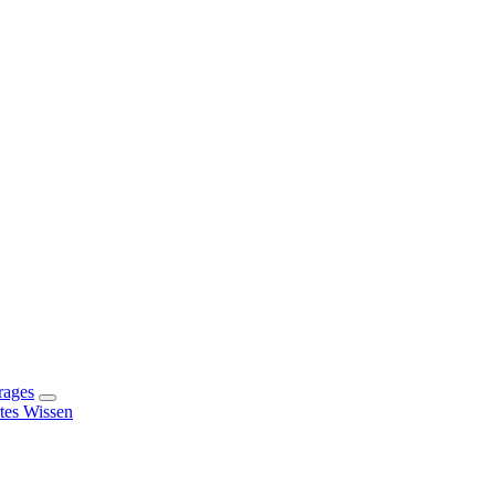
rages
rtes Wissen