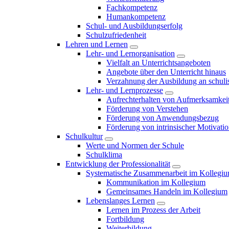
Fachkompetenz
Humankompetenz
Schul- und Ausbildungserfolg
Schulzufriedenheit
Lehren und Lernen
Lehr- und Lernorganisation
Vielfalt an Unterrichtsangeboten
Angebote über den Unterricht hinaus
Verzahnung der Ausbildung an schulis
Lehr- und Lernprozesse
Aufrechterhalten von Aufmerksamkei
Förderung von Verstehen
Förderung von Anwendungsbezug
Förderung von intrinsischer Motivati
Schulkultur
Werte und Normen der Schule
Schulklima
Entwicklung der Professionalität
Systematische Zusammenarbeit im Kollegi
Kommunikation im Kollegium
Gemeinsames Handeln im Kollegium
Lebenslanges Lernen
Lernen im Prozess der Arbeit
Fortbildung
Weiterbildung