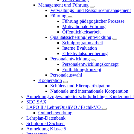
Management und Führung
Verwaltungs- und Ressourcenmanagement
Führung
Führung pädagogischer Prozesse
Motivationale Führung
Öffentlichkeitsarbeit
Qualitätssicherung/-entwicklung
Schulprogrammarbeit
Interne Evaluation
Effektivitätsorientierung
Personalentwicklung
Personalentwicklungskonzept
Fortbildungskonzept
Personalauswahl
Kooperation
Schüler- und Elternpartizipation
Nationale und internationale Kooperation
Anmeldung zugewanderter schulpflichtiger Kinder und Jug
SEO.SAX
LAPO II / LehrerQualiVO / FachlkVO
Onlinebewerbung
Lehrplan-Datenbank
Schulportal Sachsen
Anmeldung Klasse 5