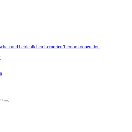
chen und betrieblichen Lernorten/Lernortkooperation
t
on
um