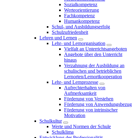
Sozialkompetenz
Werteorientierung
Fachkompetenz
Humankompetenz
Schul- und Ausbildungserfolg
Schulzufriedenheit
Lehren und Lernen
Lehr- und Lernorganisation
Vielfalt an Unterrichtsangeboten
Angebote über den Unterricht
hinaus
Verzahnung der Ausbildung an
schulischen und betrieblichen
Lernorten/Lernortkooperation
Lehr- und Lernprozesse
Aufrechterhalten von
Aufmerksamkeit
Förderung von Verstehen
Förderung von Anwendungsbezug
Förderung von intrinsischer
Motivation
Schulkultur
Werte und Normen der Schule
Schulklima
Entwicklung der Professionalität