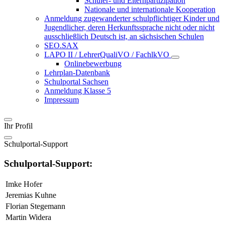
Schüler- und Elternpartizipation
Nationale und internationale Kooperation
Anmeldung zugewanderter schulpflichtiger Kinder und
Jugendlicher, deren Herkunftssprache nicht oder nicht
ausschließlich Deutsch ist, an sächsischen Schulen
SEO.SAX
LAPO II / LehrerQualiVO / FachlkVO
Onlinebewerbung
Lehrplan-Datenbank
Schulportal Sachsen
Anmeldung Klasse 5
Impressum
Ihr Profil
Schulportal-Support
Schulportal-Support:
Imke Hofer
Jeremias Kuhne
Florian Stegemann
Martin Widera