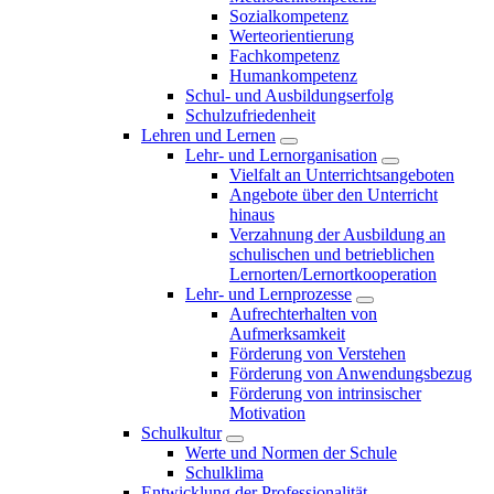
Sozialkompetenz
Werteorientierung
Fachkompetenz
Humankompetenz
Schul- und Ausbildungserfolg
Schulzufriedenheit
Lehren und Lernen
Lehr- und Lernorganisation
Vielfalt an Unterrichtsangeboten
Angebote über den Unterricht
hinaus
Verzahnung der Ausbildung an
schulischen und betrieblichen
Lernorten/Lernortkooperation
Lehr- und Lernprozesse
Aufrechterhalten von
Aufmerksamkeit
Förderung von Verstehen
Förderung von Anwendungsbezug
Förderung von intrinsischer
Motivation
Schulkultur
Werte und Normen der Schule
Schulklima
Entwicklung der Professionalität