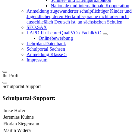
Schüler- und Elternpartizipation
Nationale und internationale Kooperation
Anmeldung zugewanderter schulpflichtiger Kinder und
Jugendlicher, deren Herkunftssprache nicht oder nicht
ausschließlich Deutsch ist, an sächsischen Schulen
SEO.SAX
LAPO II / LehrerQualiVO / FachlkVO
Onlinebewerbung
Lehrplan-Datenbank
Schulportal Sachsen
Anmeldung Klasse 5
Impressum
Ihr Profil
Schulportal-Support
Schulportal-Support:
Imke Hofer
Jeremias Kuhne
Florian Stegemann
Martin Widera