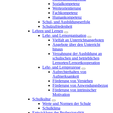
Sozialkompetenz
Werteorientierung
Fachkompetenz
Humankompetenz
Schul- und Ausbildungserfolg
Schulzufriedenheit
Lehren und Lernen
Lehr- und Lernorganisation
Vielfalt an Unterrichtsangeboten
Angebote über den Unterricht
hinaus
Verzahnung der Ausbildung an
schulischen und betrieblichen
Lernorten/Lernortkooperation
Lehr- und Lernprozesse
Aufrechterhalten von
Aufmerksamkeit
Förderung von Verstehen
Förderung von Anwendungsbezug
Förderung von intrinsischer
Motivation
Schulkultur
Werte und Normen der Schule
Schulklima
Entwicklung der Professionalität