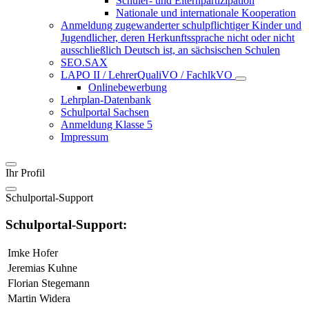
Schüler- und Elternpartizipation
Nationale und internationale Kooperation
Anmeldung zugewanderter schulpflichtiger Kinder und
Jugendlicher, deren Herkunftssprache nicht oder nicht
ausschließlich Deutsch ist, an sächsischen Schulen
SEO.SAX
LAPO II / LehrerQualiVO / FachlkVO
Onlinebewerbung
Lehrplan-Datenbank
Schulportal Sachsen
Anmeldung Klasse 5
Impressum
Ihr Profil
Schulportal-Support
Schulportal-Support:
Imke Hofer
Jeremias Kuhne
Florian Stegemann
Martin Widera