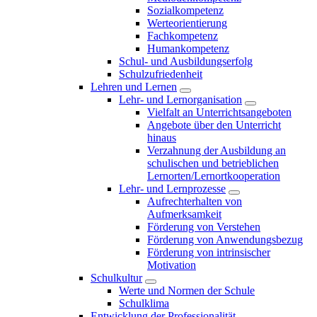
Sozialkompetenz
Werteorientierung
Fachkompetenz
Humankompetenz
Schul- und Ausbildungserfolg
Schulzufriedenheit
Lehren und Lernen
Lehr- und Lernorganisation
Vielfalt an Unterrichtsangeboten
Angebote über den Unterricht
hinaus
Verzahnung der Ausbildung an
schulischen und betrieblichen
Lernorten/Lernortkooperation
Lehr- und Lernprozesse
Aufrechterhalten von
Aufmerksamkeit
Förderung von Verstehen
Förderung von Anwendungsbezug
Förderung von intrinsischer
Motivation
Schulkultur
Werte und Normen der Schule
Schulklima
Entwicklung der Professionalität