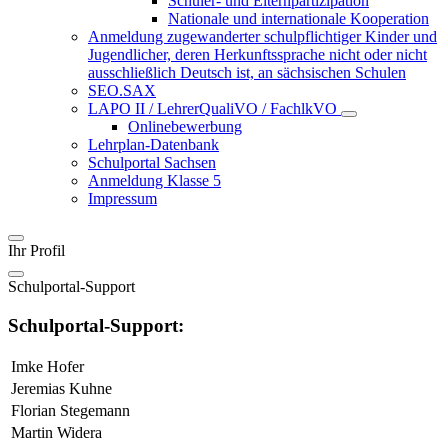
Schüler- und Elternpartizipation
Nationale und internationale Kooperation
Anmeldung zugewanderter schulpflichtiger Kinder und
Jugendlicher, deren Herkunftssprache nicht oder nicht
ausschließlich Deutsch ist, an sächsischen Schulen
SEO.SAX
LAPO II / LehrerQualiVO / FachlkVO
Onlinebewerbung
Lehrplan-Datenbank
Schulportal Sachsen
Anmeldung Klasse 5
Impressum
Ihr Profil
Schulportal-Support
Schulportal-Support:
Imke Hofer
Jeremias Kuhne
Florian Stegemann
Martin Widera