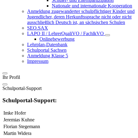
Schüler- und Elternpartizipation
Nationale und internationale Kooperation
Anmeldung zugewanderter schulpflichtiger Kinder und
Jugendlicher, deren Herkunftssprache nicht oder nicht
ausschließlich Deutsch ist, an sächsischen Schulen
SEO.SAX
LAPO II / LehrerQualiVO / FachlkVO
Onlinebewerbung
Lehrplan-Datenbank
Schulportal Sachsen
Anmeldung Klasse 5
Impressum
Ihr Profil
Schulportal-Support
Schulportal-Support:
Imke Hofer
Jeremias Kuhne
Florian Stegemann
Martin Widera