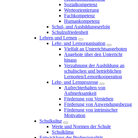
Sozialkompetenz
Werteorientierung
Fachkompetenz
Humankompetenz
Schul- und Ausbildungserfolg
Schulzufriedenheit
Lehren und Lernen
Lehr- und Lernorganisation
Vielfalt an Unterrichtsangeboten
Angebote über den Unterricht
hinaus
Verzahnung der Ausbildung an
schulischen und betrieblichen
Lernorten/Lernortkooperation
Lehr- und Lernprozesse
Aufrechterhalten von
Aufmerksamkeit
Förderung von Verstehen
Förderung von Anwendungsbezug
Förderung von intrinsischer
Motivation
Schulkultur
Werte und Normen der Schule
Schulklima
Entwicklung der Professionalität