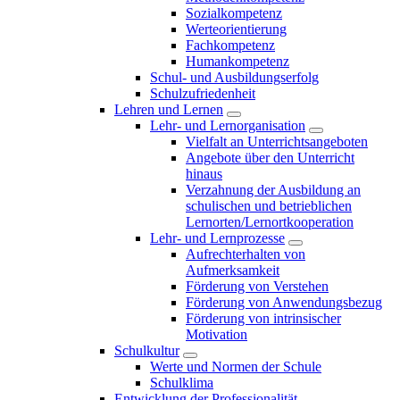
Sozialkompetenz
Werteorientierung
Fachkompetenz
Humankompetenz
Schul- und Ausbildungserfolg
Schulzufriedenheit
Lehren und Lernen
Lehr- und Lernorganisation
Vielfalt an Unterrichtsangeboten
Angebote über den Unterricht
hinaus
Verzahnung der Ausbildung an
schulischen und betrieblichen
Lernorten/Lernortkooperation
Lehr- und Lernprozesse
Aufrechterhalten von
Aufmerksamkeit
Förderung von Verstehen
Förderung von Anwendungsbezug
Förderung von intrinsischer
Motivation
Schulkultur
Werte und Normen der Schule
Schulklima
Entwicklung der Professionalität