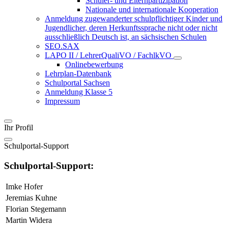
Schüler- und Elternpartizipation
Nationale und internationale Kooperation
Anmeldung zugewanderter schulpflichtiger Kinder und
Jugendlicher, deren Herkunftssprache nicht oder nicht
ausschließlich Deutsch ist, an sächsischen Schulen
SEO.SAX
LAPO II / LehrerQualiVO / FachlkVO
Onlinebewerbung
Lehrplan-Datenbank
Schulportal Sachsen
Anmeldung Klasse 5
Impressum
Ihr Profil
Schulportal-Support
Schulportal-Support:
Imke Hofer
Jeremias Kuhne
Florian Stegemann
Martin Widera