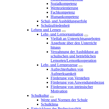
Sozialkompetenz
Werteorientierung
Fachkompetenz
Humankompetenz
Schul- und Ausbildungserfolg
Schulzufriedenheit
Lehren und Lernen
Lehr- und Lernorganisation
Vielfalt an Unterrichtsangeboten
Angebote über den Unterricht
hinaus
Verzahnung der Ausbildung an
schulischen und betrieblichen
Lernorten/Lernortkooperation
Lehr- und Lernprozesse
Aufrechterhalten von
Aufmerksamkeit
Förderung von Verstehen
Förderung von Anwendungsbezug
Förderung von intrinsischer
Motivation
Schulkultur
Werte und Normen der Schule
Schulklima
Entwicklung der Professionalität