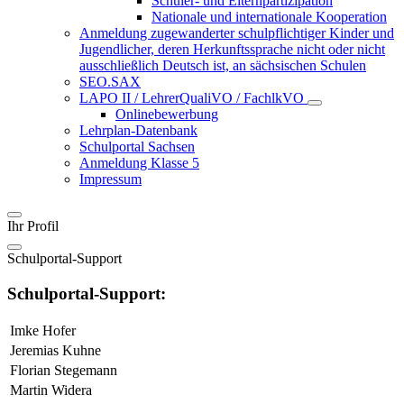
Schüler- und Elternpartizipation
Nationale und internationale Kooperation
Anmeldung zugewanderter schulpflichtiger Kinder und
Jugendlicher, deren Herkunftssprache nicht oder nicht
ausschließlich Deutsch ist, an sächsischen Schulen
SEO.SAX
LAPO II / LehrerQualiVO / FachlkVO
Onlinebewerbung
Lehrplan-Datenbank
Schulportal Sachsen
Anmeldung Klasse 5
Impressum
Ihr Profil
Schulportal-Support
Schulportal-Support:
Imke Hofer
Jeremias Kuhne
Florian Stegemann
Martin Widera