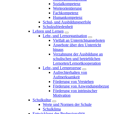
Sozialkompetenz
Werteorientierung
Fachkompetenz
Humankompetenz
Schul- und Ausbildungserfolg
Schulzufriedenheit
Lehren und Lernen
Lehr- und Lernorganisation
Vielfalt an Unterrichtsangeboten
Angebote über den Unterricht
hinaus
Verzahnung der Ausbildung an
schulischen und betrieblichen
Lernorten/Lernortkooperation
Lehr- und Lernprozesse
Aufrechterhalten von
Aufmerksamkeit
Förderung von Verstehen
Förderung von Anwendungsbezug
Förderung von intrinsischer
Motivation
Schulkultur
Werte und Normen der Schule
Schulklima
Entwicklung der Professionalität