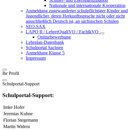
Schüler- und Elternpartizipation
Nationale und internationale Kooperation
Anmeldung zugewanderter schulpflichtiger Kinder und
Jugendlicher, deren Herkunftssprache nicht oder nicht
ausschließlich Deutsch ist, an sächsischen Schulen
SEO.SAX
LAPO II / LehrerQualiVO / FachlkVO
Onlinebewerbung
Lehrplan-Datenbank
Schulportal Sachsen
Anmeldung Klasse 5
Impressum
Ihr Profil
Schulportal-Support
Schulportal-Support:
Imke Hofer
Jeremias Kuhne
Florian Stegemann
Martin Widera