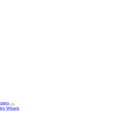
rages
rtes Wissen