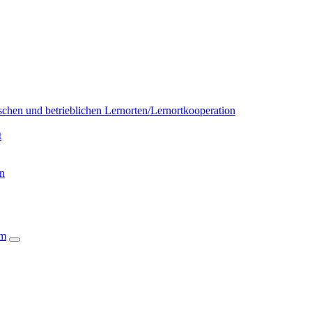
chen und betrieblichen Lernorten/Lernortkooperation
t
on
um