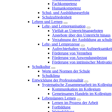
Fachkompetenz
Humankompetenz
Schul- und Ausbildungserfolg
Schulzufriedenheit
Lehren und Lernen
Lehr- und Lernorganisation
Vielfalt an Unterrichtsangeboten
Angebote über den Unterricht hinaus
Verzahnung der Ausbildung an schulis
Lehr- und Lernprozesse
Aufrechterhalten von Aufmerksamkei
Förderung von Verstehen
Förderung von Anwendungsbezug
Förderung von intrinsischer Motivati
Schulkultur
Werte und Normen der Schule
Schulklima
Entwicklung der Professionalität
Systematische Zusammenarbeit im Kollegi
Kommunikation im Kollegium
Gemeinsames Handeln im Kollegium
Lebenslanges Lernen
Lernen im Prozess der Arbeit
Fortbildung
Weiterbildung