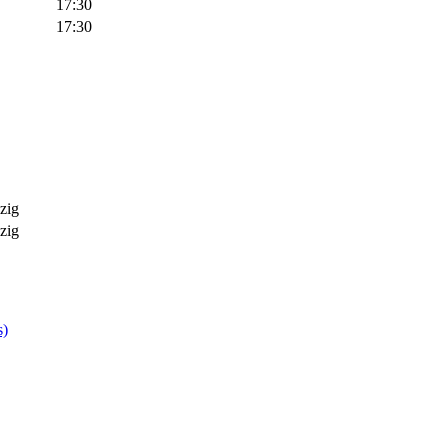
17:30
17:30
zig
zig
s)