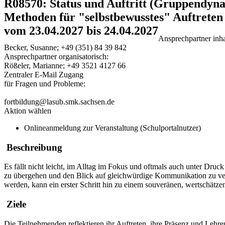
R08570: Status und Auftritt (Gruppendyna
Methoden für "selbstbewusstes" Auftreten
vom 23.04.2027 bis 24.04.2027
Ansprechpartner inhal
Becker, Susanne; +49 (351) 84 39 842
Ansprechpartner organisatorisch:
Rößeler, Marianne; +49 3521 4127 66
Zentraler E-Mail Zugang
für Fragen und Probleme:
fortbildung@lasub.smk.sachsen.de
Aktion wählen
Onlineanmeldung zur Veranstaltung (Schulportalnutzer)
Beschreibung
Es fällt nicht leicht, im Alltag im Fokus und oftmals auch unter Druck
zu übergehen und den Blick auf gleichwürdige Kommunikation zu verl
werden, kann ein erster Schritt hin zu einem souveränen, wertschätze
Ziele
Die Teilnehmenden reflektieren ihr Auftreten, ihre Präsenz und Lehre