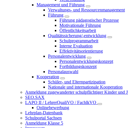
Management und Führung
Verwaltungs- und Ressourcenmanagement
Führung
Führung pädagogischer Prozesse
Motivationale Führung
Öffentlichkeitsarbeit
Qualitätssicherung/-entwicklung
Schulprogrammarbeit
Interne Evaluation
Effektivitätsorientierung
Personalentwicklung
Personalentwicklungskonzept
Fortbildungskonzept
Personalauswahl
Kooperation
Schüler- und Elternpartizipation
Nationale und internationale Kooperation
Anmeldung zugewanderter schulpflichtiger Kinder und Jug
SEO.SAX
LAPO II / LehrerQualiVO / FachlkVO
Onlinebewerbung
Lehrplan-Datenbank
Schulportal Sachsen
Anmeldung Klasse 5