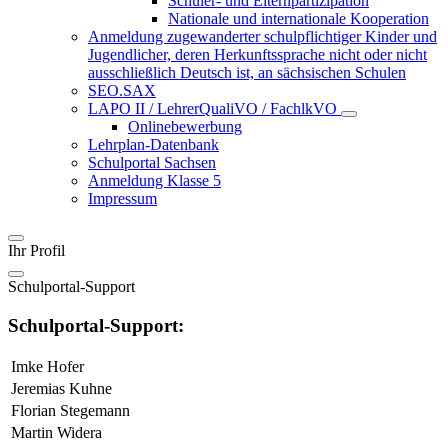
Schüler- und Elternpartizipation
Nationale und internationale Kooperation
Anmeldung zugewanderter schulpflichtiger Kinder und
Jugendlicher, deren Herkunftssprache nicht oder nicht
ausschließlich Deutsch ist, an sächsischen Schulen
SEO.SAX
LAPO II / LehrerQualiVO / FachlkVO
Onlinebewerbung
Lehrplan-Datenbank
Schulportal Sachsen
Anmeldung Klasse 5
Impressum
Ihr Profil
Schulportal-Support
Schulportal-Support:
Imke Hofer
Jeremias Kuhne
Florian Stegemann
Martin Widera