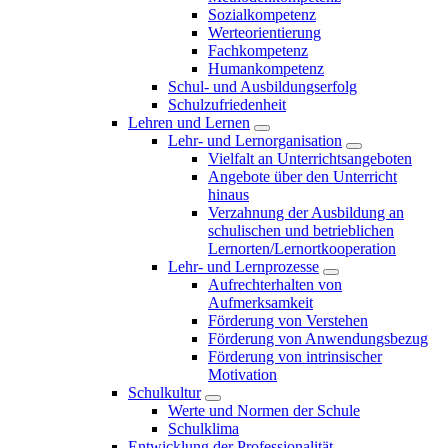
Sozialkompetenz
Werteorientierung
Fachkompetenz
Humankompetenz
Schul- und Ausbildungserfolg
Schulzufriedenheit
Lehren und Lernen
Lehr- und Lernorganisation
Vielfalt an Unterrichtsangeboten
Angebote über den Unterricht
hinaus
Verzahnung der Ausbildung an
schulischen und betrieblichen
Lernorten/Lernortkooperation
Lehr- und Lernprozesse
Aufrechterhalten von
Aufmerksamkeit
Förderung von Verstehen
Förderung von Anwendungsbezug
Förderung von intrinsischer
Motivation
Schulkultur
Werte und Normen der Schule
Schulklima
Entwicklung der Professionalität