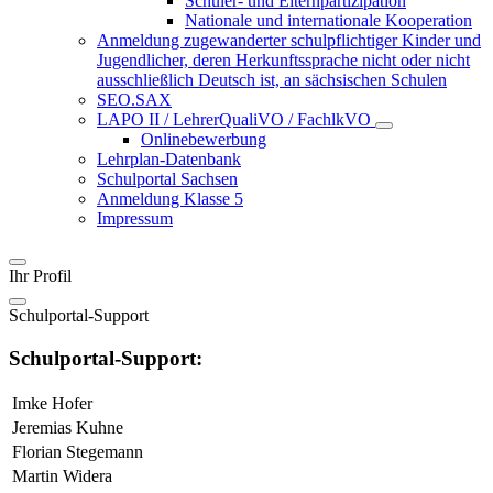
Schüler- und Elternpartizipation
Nationale und internationale Kooperation
Anmeldung zugewanderter schulpflichtiger Kinder und
Jugendlicher, deren Herkunftssprache nicht oder nicht
ausschließlich Deutsch ist, an sächsischen Schulen
SEO.SAX
LAPO II / LehrerQualiVO / FachlkVO
Onlinebewerbung
Lehrplan-Datenbank
Schulportal Sachsen
Anmeldung Klasse 5
Impressum
Ihr Profil
Schulportal-Support
Schulportal-Support:
Imke Hofer
Jeremias Kuhne
Florian Stegemann
Martin Widera