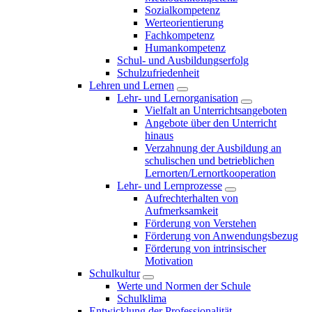
Sozialkompetenz
Werteorientierung
Fachkompetenz
Humankompetenz
Schul- und Ausbildungserfolg
Schulzufriedenheit
Lehren und Lernen
Lehr- und Lernorganisation
Vielfalt an Unterrichtsangeboten
Angebote über den Unterricht
hinaus
Verzahnung der Ausbildung an
schulischen und betrieblichen
Lernorten/Lernortkooperation
Lehr- und Lernprozesse
Aufrechterhalten von
Aufmerksamkeit
Förderung von Verstehen
Förderung von Anwendungsbezug
Förderung von intrinsischer
Motivation
Schulkultur
Werte und Normen der Schule
Schulklima
Entwicklung der Professionalität