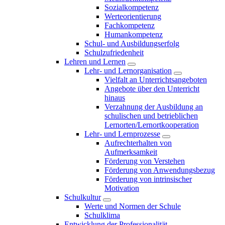
Sozialkompetenz
Werteorientierung
Fachkompetenz
Humankompetenz
Schul- und Ausbildungserfolg
Schulzufriedenheit
Lehren und Lernen
Lehr- und Lernorganisation
Vielfalt an Unterrichtsangeboten
Angebote über den Unterricht
hinaus
Verzahnung der Ausbildung an
schulischen und betrieblichen
Lernorten/Lernortkooperation
Lehr- und Lernprozesse
Aufrechterhalten von
Aufmerksamkeit
Förderung von Verstehen
Förderung von Anwendungsbezug
Förderung von intrinsischer
Motivation
Schulkultur
Werte und Normen der Schule
Schulklima
Entwicklung der Professionalität