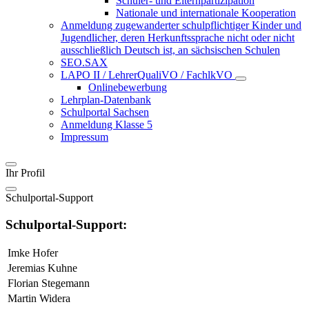
Schüler- und Elternpartizipation
Nationale und internationale Kooperation
Anmeldung zugewanderter schulpflichtiger Kinder und
Jugendlicher, deren Herkunftssprache nicht oder nicht
ausschließlich Deutsch ist, an sächsischen Schulen
SEO.SAX
LAPO II / LehrerQualiVO / FachlkVO
Onlinebewerbung
Lehrplan-Datenbank
Schulportal Sachsen
Anmeldung Klasse 5
Impressum
Ihr Profil
Schulportal-Support
Schulportal-Support:
Imke Hofer
Jeremias Kuhne
Florian Stegemann
Martin Widera