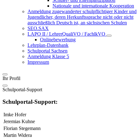
Schüler- und Elternpartizipation
Nationale und internationale Kooperation
Anmeldung zugewanderter schulpflichtiger Kinder und
Jugendlicher, deren Herkunftssprache nicht oder nicht
ausschließlich Deutsch ist, an sächsischen Schulen
SEO.SAX
LAPO II / LehrerQualiVO / FachlkVO
Onlinebewerbung
Lehrplan-Datenbank
Schulportal Sachsen
Anmeldung Klasse 5
Impressum
Ihr Profil
Schulportal-Support
Schulportal-Support:
Imke Hofer
Jeremias Kuhne
Florian Stegemann
Martin Widera