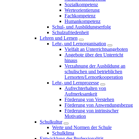
Sozialkompetenz
Werteorientierung
Fachkompetenz
Humankompetenz
Schul- und Ausbildungserfolg
Schulzufriedenheit
Lehren und Lernen
Lehr- und Lernorganisation
Vielfalt an Unterrichtsangeboten
Angebote über den Unterricht
hinaus
Verzahnung der Ausbildung an
schulischen und betrieblichen
Lernorten/Lernortkooperation
Lehr- und Lernprozesse
Aufrechterhalten von
Aufmerksamkeit
Förderung von Verstehen
Förderung von Anwendungsbezug
Förderung von intrinsischer
Motivation
Schulkultur
Werte und Normen der Schule
Schulklima
Entwicklung der Professionalität