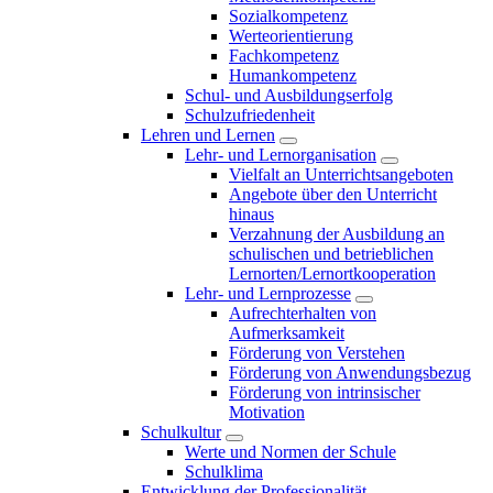
Sozialkompetenz
Werteorientierung
Fachkompetenz
Humankompetenz
Schul- und Ausbildungserfolg
Schulzufriedenheit
Lehren und Lernen
Lehr- und Lernorganisation
Vielfalt an Unterrichtsangeboten
Angebote über den Unterricht
hinaus
Verzahnung der Ausbildung an
schulischen und betrieblichen
Lernorten/Lernortkooperation
Lehr- und Lernprozesse
Aufrechterhalten von
Aufmerksamkeit
Förderung von Verstehen
Förderung von Anwendungsbezug
Förderung von intrinsischer
Motivation
Schulkultur
Werte und Normen der Schule
Schulklima
Entwicklung der Professionalität