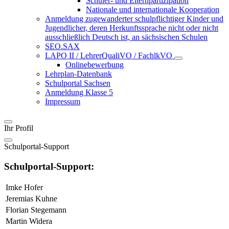
Schüler- und Elternpartizipation
Nationale und internationale Kooperation
Anmeldung zugewanderter schulpflichtiger Kinder und
Jugendlicher, deren Herkunftssprache nicht oder nicht
ausschließlich Deutsch ist, an sächsischen Schulen
SEO.SAX
LAPO II / LehrerQualiVO / FachlkVO
Onlinebewerbung
Lehrplan-Datenbank
Schulportal Sachsen
Anmeldung Klasse 5
Impressum
Ihr Profil
Schulportal-Support
Schulportal-Support:
Imke Hofer
Jeremias Kuhne
Florian Stegemann
Martin Widera