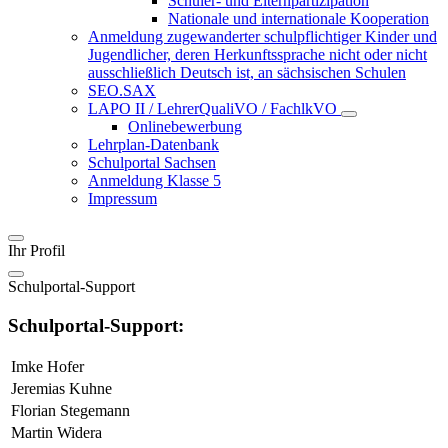
Schüler- und Elternpartizipation
Nationale und internationale Kooperation
Anmeldung zugewanderter schulpflichtiger Kinder und
Jugendlicher, deren Herkunftssprache nicht oder nicht
ausschließlich Deutsch ist, an sächsischen Schulen
SEO.SAX
LAPO II / LehrerQualiVO / FachlkVO
Onlinebewerbung
Lehrplan-Datenbank
Schulportal Sachsen
Anmeldung Klasse 5
Impressum
Ihr Profil
Schulportal-Support
Schulportal-Support:
Imke Hofer
Jeremias Kuhne
Florian Stegemann
Martin Widera