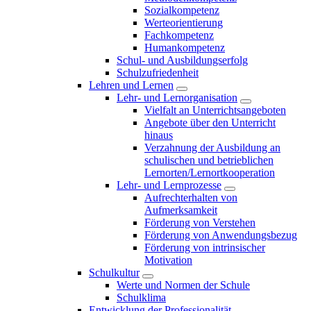
Sozialkompetenz
Werteorientierung
Fachkompetenz
Humankompetenz
Schul- und Ausbildungserfolg
Schulzufriedenheit
Lehren und Lernen
Lehr- und Lernorganisation
Vielfalt an Unterrichtsangeboten
Angebote über den Unterricht
hinaus
Verzahnung der Ausbildung an
schulischen und betrieblichen
Lernorten/Lernortkooperation
Lehr- und Lernprozesse
Aufrechterhalten von
Aufmerksamkeit
Förderung von Verstehen
Förderung von Anwendungsbezug
Förderung von intrinsischer
Motivation
Schulkultur
Werte und Normen der Schule
Schulklima
Entwicklung der Professionalität