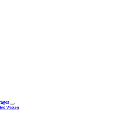
rages
rtes Wissen