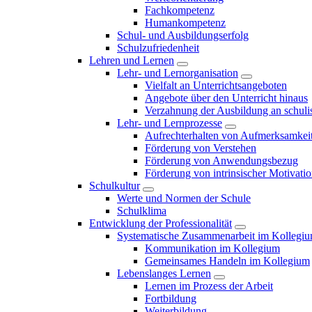
Fachkompetenz
Humankompetenz
Schul- und Ausbildungserfolg
Schulzufriedenheit
Lehren und Lernen
Lehr- und Lernorganisation
Vielfalt an Unterrichtsangeboten
Angebote über den Unterricht hinaus
Verzahnung der Ausbildung an schulis
Lehr- und Lernprozesse
Aufrechterhalten von Aufmerksamkei
Förderung von Verstehen
Förderung von Anwendungsbezug
Förderung von intrinsischer Motivati
Schulkultur
Werte und Normen der Schule
Schulklima
Entwicklung der Professionalität
Systematische Zusammenarbeit im Kollegi
Kommunikation im Kollegium
Gemeinsames Handeln im Kollegium
Lebenslanges Lernen
Lernen im Prozess der Arbeit
Fortbildung
Weiterbildung