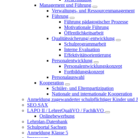
Management und Führung
Verwaltungs- und Ressourcenmanagement
Führung
Führung pädagogischer Prozesse
Motivationale Führung
Öffentlichkeitsarbeit
Qualitätssicherung/-entwicklung
Schulprogrammarbeit
Interne Evaluation
Effektivitätsorientierung
Personalentwicklung
Personalentwicklungskonzept
Fortbildungskonzept
Personalauswahl
Kooperation
Schüler- und Elternpartizipation
Nationale und internationale Kooperation
Anmeldung zugewanderter schulpflichtiger Kinder und Jug
SEO.SAX
LAPO II / LehrerQualiVO / FachlkVO
Onlinebewerbung
Lehrplan-Datenbank
Schulportal Sachsen
Anmeldung Klasse 5