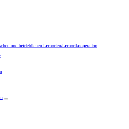
chen und betrieblichen Lernorten/Lernortkooperation
t
on
um