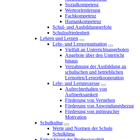
Sozialkompetenz
Werteorientierung
Fachkompetenz
Humankompetenz
Schul- und Ausbildungserfolg
Schulzufriedenheit
Lehren und Lernen
Lehr- und Lernorganisation
Vielfalt an Unterrichtsangeboten
Angebote über den Unterricht
hinaus
Verzahnung der Ausbildung an
schulischen und betrieblichen
Lernorten/Lernortkooperation
Lehr- und Lernprozesse
Aufrechterhalten von
Aufmerksamkeit
Förderung von Verstehen
Förderung von Anwendungsbezug
Förderung von intrinsischer
Motivation
Schulkultur
Werte und Normen der Schule
Schulklima
Entwicklung der Professionalität