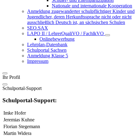
Schüler- und Elternpartizipation
Nationale und internationale Kooperation
Anmeldung zugewanderter schulpflichtiger Kinder und
Jugendlicher, deren Herkunftssprache nicht oder nicht
ausschließlich Deutsch ist, an sächsischen Schulen
SEO.SAX
LAPO II / LehrerQualiVO / FachlkVO
Onlinebewerbung
Lehrplan-Datenbank
Schulportal Sachsen
Anmeldung Klasse 5
Impressum
Ihr Profil
Schulportal-Support
Schulportal-Support:
Imke Hofer
Jeremias Kuhne
Florian Stegemann
Martin Widera