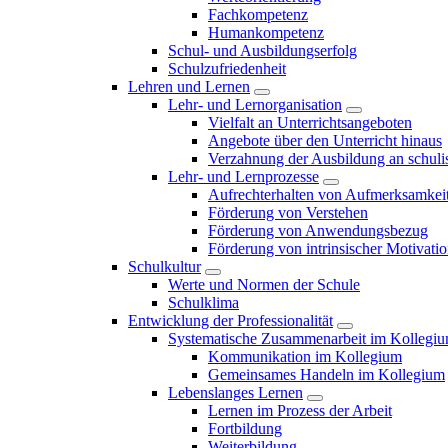
Fachkompetenz
Humankompetenz
Schul- und Ausbildungserfolg
Schulzufriedenheit
Lehren und Lernen
Lehr- und Lernorganisation
Vielfalt an Unterrichtsangeboten
Angebote über den Unterricht hinaus
Verzahnung der Ausbildung an schulis
Lehr- und Lernprozesse
Aufrechterhalten von Aufmerksamkei
Förderung von Verstehen
Förderung von Anwendungsbezug
Förderung von intrinsischer Motivati
Schulkultur
Werte und Normen der Schule
Schulklima
Entwicklung der Professionalität
Systematische Zusammenarbeit im Kollegi
Kommunikation im Kollegium
Gemeinsames Handeln im Kollegium
Lebenslanges Lernen
Lernen im Prozess der Arbeit
Fortbildung
Weiterbildung