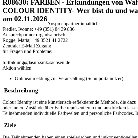
R08630: FARBEN - Erkundungen von Wah
COLOUR IDENTITY- Wer bist du und was 
am 02.11.2026
Ansprechpartner inhaltlich:
Fiedler, Ivonne; +49 (351) 84 39 836
Ansprechpartner organisatorisch:
Rogge, Maria; +49 3521 41 2722
Zentraler E-Mail Zugang
für Fragen und Probleme:
fortbildung@lasub.smk.sachsen.de
Aktion wählen
Onlineanmeldung zur Veranstaltung (Schulportalnutzer)
Beschreibung
Colour Identity ist eine künstlerisch-reflektierende Methode, die daz
oder innere Zustände über Farbe repräsentieren und ausdrücken lass
Teilnehmenden individuelle Farbwelten und persönliche Farbcodes. Im M
Ziele
Die Teilnehmenden haben einen spielerischen und unkonventionellen 