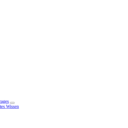
rages
rtes Wissen