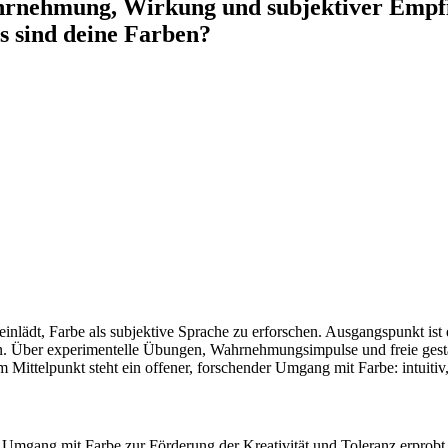
rnehmung, Wirkung und subjektiver Empf
sind deine Farben?
u einlädt, Farbe als subjektive Sprache zu erforschen. Ausgangspunkt is
en. Über experimentelle Übungen, Wahrnehmungsimpulse und freie gesta
ittelpunkt steht ein offener, forschender Umgang mit Farbe: intuitiv, 
Umgang mit Farbe zur Förderung der Kreativität und Toleranz erprobt