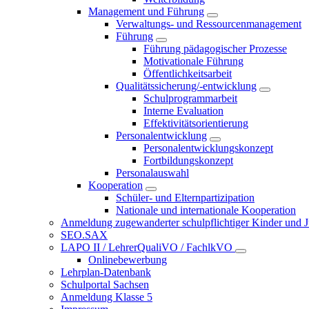
Management und Führung
Verwaltungs- und Ressourcenmanagement
Führung
Führung pädagogischer Prozesse
Motivationale Führung
Öffentlichkeitsarbeit
Qualitätssicherung/-entwicklung
Schulprogrammarbeit
Interne Evaluation
Effektivitätsorientierung
Personalentwicklung
Personalentwicklungskonzept
Fortbildungskonzept
Personalauswahl
Kooperation
Schüler- und Elternpartizipation
Nationale und internationale Kooperation
Anmeldung zugewanderter schulpflichtiger Kinder und Jug
SEO.SAX
LAPO II / LehrerQualiVO / FachlkVO
Onlinebewerbung
Lehrplan-Datenbank
Schulportal Sachsen
Anmeldung Klasse 5