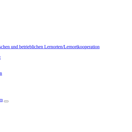
chen und betrieblichen Lernorten/Lernortkooperation
t
on
um