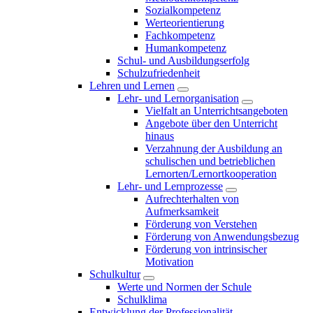
Sozialkompetenz
Werteorientierung
Fachkompetenz
Humankompetenz
Schul- und Ausbildungserfolg
Schulzufriedenheit
Lehren und Lernen
Lehr- und Lernorganisation
Vielfalt an Unterrichtsangeboten
Angebote über den Unterricht
hinaus
Verzahnung der Ausbildung an
schulischen und betrieblichen
Lernorten/Lernortkooperation
Lehr- und Lernprozesse
Aufrechterhalten von
Aufmerksamkeit
Förderung von Verstehen
Förderung von Anwendungsbezug
Förderung von intrinsischer
Motivation
Schulkultur
Werte und Normen der Schule
Schulklima
Entwicklung der Professionalität