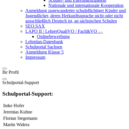
Schüler- und Elternpartizipation
Nationale und internationale Kooperation
Anmeldung zugewanderter schulpflichtiger Kinder und
Jugendlicher, deren Herkunftssprache nicht oder nicht
ausschließlich Deutsch ist, an sächsischen Schulen
SEO.SAX
LAPO II / LehrerQualiVO / FachlkVO
Onlinebewerbung
Lehrplan-Datenbank
Schulportal Sachsen
Anmeldung Klasse 5
Impressum
Ihr Profil
Schulportal-Support
Schulportal-Support:
Imke Hofer
Jeremias Kuhne
Florian Stegemann
Martin Widera