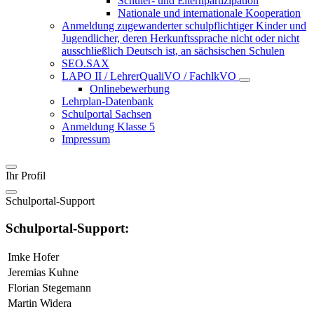
Schüler- und Elternpartizipation
Nationale und internationale Kooperation
Anmeldung zugewanderter schulpflichtiger Kinder und
Jugendlicher, deren Herkunftssprache nicht oder nicht
ausschließlich Deutsch ist, an sächsischen Schulen
SEO.SAX
LAPO II / LehrerQualiVO / FachlkVO
Onlinebewerbung
Lehrplan-Datenbank
Schulportal Sachsen
Anmeldung Klasse 5
Impressum
Ihr Profil
Schulportal-Support
Schulportal-Support:
Imke Hofer
Jeremias Kuhne
Florian Stegemann
Martin Widera