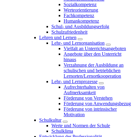
Sozialkompetenz
Werteorientierung
Fachkompetenz
Humankompetenz
Schul- und Ausbildungserfolg
Schulzufriedenheit
Lehren und Lernen
Lehr- und Lernorganisation
Vielfalt an Unterrichtsangeboten
Angebote über den Unterricht
hinaus
Verzahnung der Ausbildung an
schulischen und betrieblichen
Lernorten/Lernortkooperation
Lehr- und Lernprozesse
Aufrechterhalten von
Aufmerksamkeit
Förderung von Verstehen
Förderung von Anwendungsbezug
Förderung von intrinsischer
Motivation
Schulkultur
Werte und Normen der Schule
Schulklima
Entwicklung der Professionalität