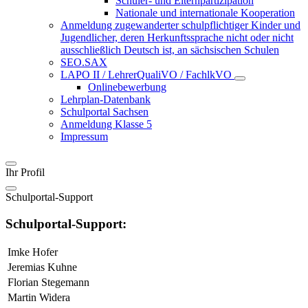
Schüler- und Elternpartizipation
Nationale und internationale Kooperation
Anmeldung zugewanderter schulpflichtiger Kinder und
Jugendlicher, deren Herkunftssprache nicht oder nicht
ausschließlich Deutsch ist, an sächsischen Schulen
SEO.SAX
LAPO II / LehrerQualiVO / FachlkVO
Onlinebewerbung
Lehrplan-Datenbank
Schulportal Sachsen
Anmeldung Klasse 5
Impressum
Ihr Profil
Schulportal-Support
Schulportal-Support:
Imke Hofer
Jeremias Kuhne
Florian Stegemann
Martin Widera