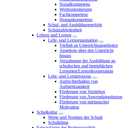
Sozialkompetenz
Werteorientierung
Fachkompetenz
Humankompetenz
Schul- und Ausbildungserfolg
Schulzufriedenheit
Lehren und Lernen
Lehr- und Lernorganisation
Vielfalt an Unterrichtsangeboten
Angebote über den Unterricht
hinaus
Verzahnung der Ausbildung an
schulischen und betrieblichen
Lernorten/Lernortkooperation
Lehr- und Lernprozesse
Aufrechterhalten von
Aufmerksamkeit
Förderung von Verstehen
Förderung von Anwendungsbezug
Förderung von intrinsischer
Motivation
Schulkultur
Werte und Normen der Schule
Schulklima
Entwicklung der Professionalität