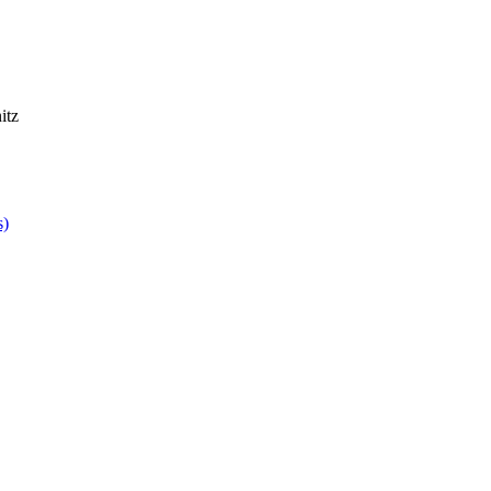
itz
s)