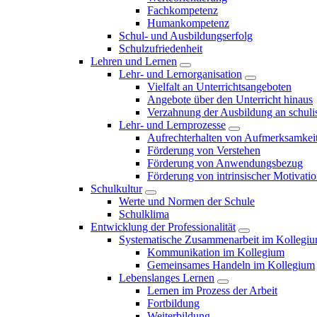
Fachkompetenz
Humankompetenz
Schul- und Ausbildungserfolg
Schulzufriedenheit
Lehren und Lernen
Lehr- und Lernorganisation
Vielfalt an Unterrichtsangeboten
Angebote über den Unterricht hinaus
Verzahnung der Ausbildung an schulis
Lehr- und Lernprozesse
Aufrechterhalten von Aufmerksamkei
Förderung von Verstehen
Förderung von Anwendungsbezug
Förderung von intrinsischer Motivati
Schulkultur
Werte und Normen der Schule
Schulklima
Entwicklung der Professionalität
Systematische Zusammenarbeit im Kollegi
Kommunikation im Kollegium
Gemeinsames Handeln im Kollegium
Lebenslanges Lernen
Lernen im Prozess der Arbeit
Fortbildung
Weiterbildung