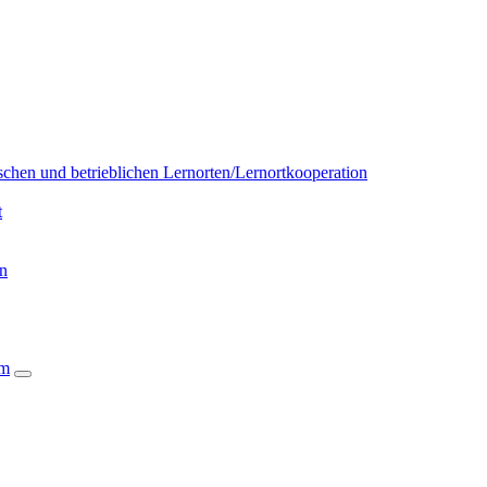
chen und betrieblichen Lernorten/Lernortkooperation
t
on
um