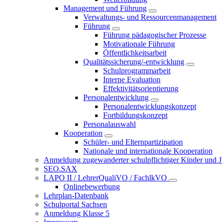
Management und Führung
Verwaltungs- und Ressourcenmanagement
Führung
Führung pädagogischer Prozesse
Motivationale Führung
Öffentlichkeitsarbeit
Qualitätssicherung/-entwicklung
Schulprogrammarbeit
Interne Evaluation
Effektivitätsorientierung
Personalentwicklung
Personalentwicklungskonzept
Fortbildungskonzept
Personalauswahl
Kooperation
Schüler- und Elternpartizipation
Nationale und internationale Kooperation
Anmeldung zugewanderter schulpflichtiger Kinder und Jug
SEO.SAX
LAPO II / LehrerQualiVO / FachlkVO
Onlinebewerbung
Lehrplan-Datenbank
Schulportal Sachsen
Anmeldung Klasse 5