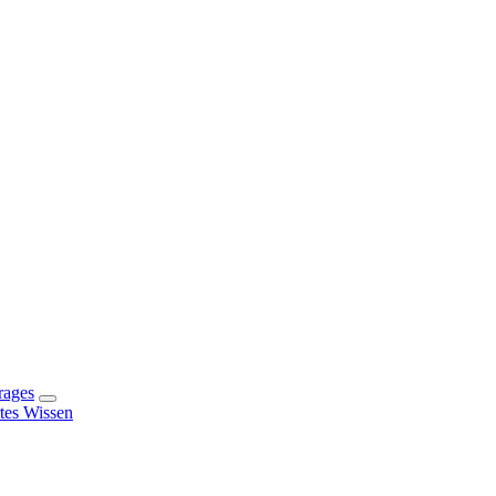
rages
rtes Wissen