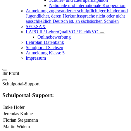
Schüler- und Elternpartizipation
Nationale und internationale Kooperation
Anmeldung zugewanderter schulpflichtiger Kinder und
Jugendlicher, deren Herkunftssprache nicht oder nicht
ausschließlich Deutsch ist, an sächsischen Schulen
SEO.SAX
LAPO II / LehrerQualiVO / FachlkVO
Onlinebewerbung
Lehrplan-Datenbank
Schulportal Sachsen
Anmeldung Klasse 5
Impressum
Ihr Profil
Schulportal-Support
Schulportal-Support:
Imke Hofer
Jeremias Kuhne
Florian Stegemann
Martin Widera