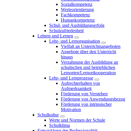
Sozialkompetenz
Werteorientierung
Fachkompetenz
Humankompetenz
Schul- und Ausbildungserfolg
Schulzufriedenheit
Lehren und Lernen
Lehr- und Lernorganisation
Vielfalt an Unterrichtsangeboten
Angebote über den Unterricht
hinaus
Verzahnung der Ausbildung an
schulischen und betrieblichen
Lernorten/Lernortkooperation
Lehr- und Lernprozesse
Aufrechterhalten von
Aufmerksamkeit
Förderung von Verstehen
Förderung von Anwendungsbezug
Förderung von intrinsischer
Motivation
Schulkultur
Werte und Normen der Schule
Schulklima
Entwicklung der Professionalität