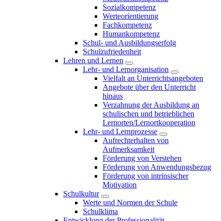
Sozialkompetenz
Werteorientierung
Fachkompetenz
Humankompetenz
Schul- und Ausbildungserfolg
Schulzufriedenheit
Lehren und Lernen
Lehr- und Lernorganisation
Vielfalt an Unterrichtsangeboten
Angebote über den Unterricht
hinaus
Verzahnung der Ausbildung an
schulischen und betrieblichen
Lernorten/Lernortkooperation
Lehr- und Lernprozesse
Aufrechterhalten von
Aufmerksamkeit
Förderung von Verstehen
Förderung von Anwendungsbezug
Förderung von intrinsischer
Motivation
Schulkultur
Werte und Normen der Schule
Schulklima
Entwicklung der Professionalität