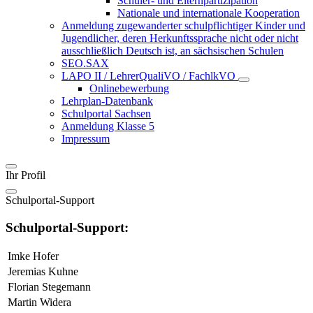
Schüler- und Elternpartizipation
Nationale und internationale Kooperation
Anmeldung zugewanderter schulpflichtiger Kinder und
Jugendlicher, deren Herkunftssprache nicht oder nicht
ausschließlich Deutsch ist, an sächsischen Schulen
SEO.SAX
LAPO II / LehrerQualiVO / FachlkVO
Onlinebewerbung
Lehrplan-Datenbank
Schulportal Sachsen
Anmeldung Klasse 5
Impressum
Ihr Profil
Schulportal-Support
Schulportal-Support:
Imke Hofer
Jeremias Kuhne
Florian Stegemann
Martin Widera