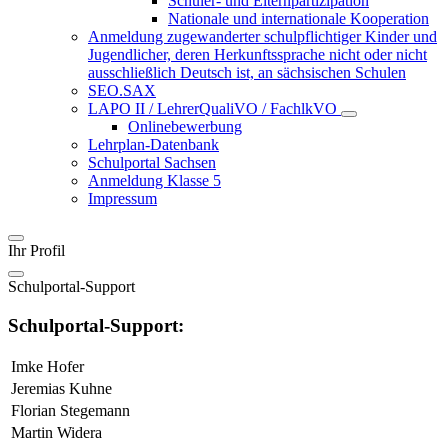
Schüler- und Elternpartizipation
Nationale und internationale Kooperation
Anmeldung zugewanderter schulpflichtiger Kinder und
Jugendlicher, deren Herkunftssprache nicht oder nicht
ausschließlich Deutsch ist, an sächsischen Schulen
SEO.SAX
LAPO II / LehrerQualiVO / FachlkVO
Onlinebewerbung
Lehrplan-Datenbank
Schulportal Sachsen
Anmeldung Klasse 5
Impressum
Ihr Profil
Schulportal-Support
Schulportal-Support:
Imke Hofer
Jeremias Kuhne
Florian Stegemann
Martin Widera