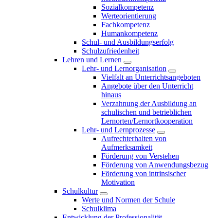
Sozialkompetenz
Werteorientierung
Fachkompetenz
Humankompetenz
Schul- und Ausbildungserfolg
Schulzufriedenheit
Lehren und Lernen
Lehr- und Lernorganisation
Vielfalt an Unterrichtsangeboten
Angebote über den Unterricht
hinaus
Verzahnung der Ausbildung an
schulischen und betrieblichen
Lernorten/Lernortkooperation
Lehr- und Lernprozesse
Aufrechterhalten von
Aufmerksamkeit
Förderung von Verstehen
Förderung von Anwendungsbezug
Förderung von intrinsischer
Motivation
Schulkultur
Werte und Normen der Schule
Schulklima
Entwicklung der Professionalität