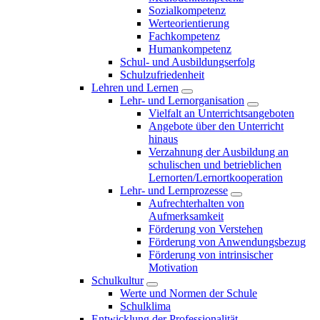
Sozialkompetenz
Werteorientierung
Fachkompetenz
Humankompetenz
Schul- und Ausbildungserfolg
Schulzufriedenheit
Lehren und Lernen
Lehr- und Lernorganisation
Vielfalt an Unterrichtsangeboten
Angebote über den Unterricht
hinaus
Verzahnung der Ausbildung an
schulischen und betrieblichen
Lernorten/Lernortkooperation
Lehr- und Lernprozesse
Aufrechterhalten von
Aufmerksamkeit
Förderung von Verstehen
Förderung von Anwendungsbezug
Förderung von intrinsischer
Motivation
Schulkultur
Werte und Normen der Schule
Schulklima
Entwicklung der Professionalität