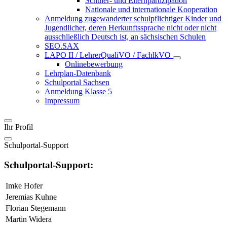
Schüler- und Elternpartizipation
Nationale und internationale Kooperation
Anmeldung zugewanderter schulpflichtiger Kinder und
Jugendlicher, deren Herkunftssprache nicht oder nicht
ausschließlich Deutsch ist, an sächsischen Schulen
SEO.SAX
LAPO II / LehrerQualiVO / FachlkVO
Onlinebewerbung
Lehrplan-Datenbank
Schulportal Sachsen
Anmeldung Klasse 5
Impressum
Ihr Profil
Schulportal-Support
Schulportal-Support:
Imke Hofer
Jeremias Kuhne
Florian Stegemann
Martin Widera