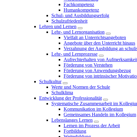
Fachkompetenz
Humankompetenz
Schul- und Ausbildungserfolg
Schulzufriedenheit
Lehren und Lernen
Lehr- und Lernorganisation
Vielfalt an Unterrichtsangeboten
Angebote über den Unterricht hinaus
Verzahnung der Ausbildung an schulis
Lehr- und Lernprozesse
Aufrechterhalten von Aufmerksamkei
Förderung von Verstehen
Förderung von Anwendungsbezug
Förderung von intrinsischer Motivati
Schulkultur
Werte und Normen der Schule
Schulklima
Entwicklung der Professionalität
Systematische Zusammenarbeit im Kollegi
Kommunikation im Kollegium
Gemeinsames Handeln im Kollegium
Lebenslanges Lernen
Lernen im Prozess der Arbeit
Fortbildung
Weiterbildung