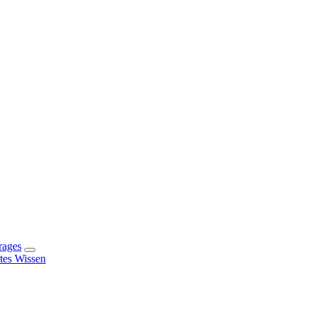
rages
rtes Wissen