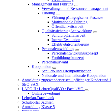
Management und Führung
Verwaltungs- und Ressourcenmanagement
Führung
Führung pädagogischer Prozesse
Motivationale Führung
Öffentlichkeitsarbeit
Qualitätssicherung/-entwicklung
Schulprogrammarbeit
Interne Evaluation
Effektivitätsorientierung
Personalentwicklung
Personalentwicklungskonzept
Fortbildungskonzept
Personalauswahl
Kooperation
Schüler- und Elternpartizipation
Nationale und internationale Kooperation
Anmeldung zugewanderter schulpflichtiger Kinder und Jug
SEO.SAX
LAPO II / LehrerQualiVO / FachlkVO
Onlinebewerbung
Lehrplan-Datenbank
Schulportal Sachsen
Anmeldung Klasse 5