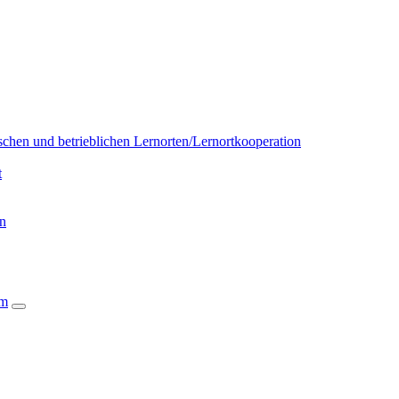
chen und betrieblichen Lernorten/Lernortkooperation
t
on
um