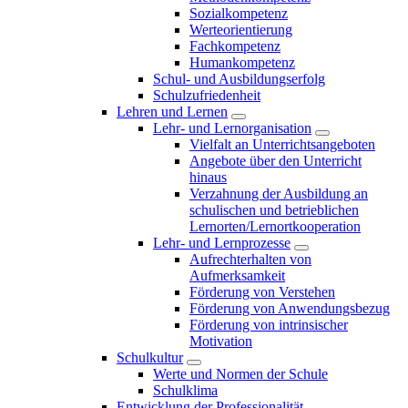
Sozialkompetenz
Werteorientierung
Fachkompetenz
Humankompetenz
Schul- und Ausbildungserfolg
Schulzufriedenheit
Lehren und Lernen
Lehr- und Lernorganisation
Vielfalt an Unterrichtsangeboten
Angebote über den Unterricht
hinaus
Verzahnung der Ausbildung an
schulischen und betrieblichen
Lernorten/Lernortkooperation
Lehr- und Lernprozesse
Aufrechterhalten von
Aufmerksamkeit
Förderung von Verstehen
Förderung von Anwendungsbezug
Förderung von intrinsischer
Motivation
Schulkultur
Werte und Normen der Schule
Schulklima
Entwicklung der Professionalität