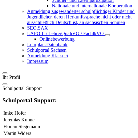
Schüler- und Elternpartizipation
Nationale und internationale Kooperation
Anmeldung zugewanderter schulpflichtiger Kinder und
Jugendlicher, deren Herkunftssprache nicht oder nicht
ausschließlich Deutsch ist, an sächsischen Schulen
SEO.SAX
LAPO II / LehrerQualiVO / FachlkVO
Onlinebewerbung
Lehrplan-Datenbank
Schulportal Sachsen
Anmeldung Klasse 5
Impressum
Ihr Profil
Schulportal-Support
Schulportal-Support:
Imke Hofer
Jeremias Kuhne
Florian Stegemann
Martin Widera