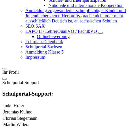
Schüler- und Elternpartizipation
Nationale und internationale Kooperation
Anmeldung zugewanderter schulpflichtiger Kinder und
Jugendlicher, deren Herkunftssprache nicht oder nicht
ausschließlich Deutsch ist, an sächsischen Schulen
SEO.SAX
LAPO II / LehrerQualiVO / FachlkVO
Onlinebewerbung
Lehrplan-Datenbank
Schulportal Sachsen
Anmeldung Klasse 5
Impressum
Ihr Profil
Schulportal-Support
Schulportal-Support:
Imke Hofer
Jeremias Kuhne
Florian Stegemann
Martin Widera