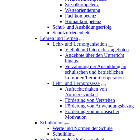
Sozialkompetenz
Werteorientierung
Fachkompetenz
Humankompetenz
Schul- und Ausbildungserfolg
Schulzufriedenheit
Lehren und Lernen
Lehr- und Lernorganisation
Vielfalt an Unterrichtsangeboten
Angebote über den Unterricht
hinaus
Verzahnung der Ausbildung an
schulischen und betrieblichen
Lernorten/Lernortkooperation
Lehr- und Lernprozesse
Aufrechterhalten von
Aufmerksamkeit
Förderung von Verstehen
Förderung von Anwendungsbezug
Förderung von intrinsischer
Motivation
Schulkultur
Werte und Normen der Schule
Schulklima
Entwicklung der Professionalität