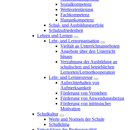
Sozialkompetenz
Werteorientierung
Fachkompetenz
Humankompetenz
Schul- und Ausbildungserfolg
Schulzufriedenheit
Lehren und Lernen
Lehr- und Lernorganisation
Vielfalt an Unterrichtsangeboten
Angebote über den Unterricht
hinaus
Verzahnung der Ausbildung an
schulischen und betrieblichen
Lernorten/Lernortkooperation
Lehr- und Lernprozesse
Aufrechterhalten von
Aufmerksamkeit
Förderung von Verstehen
Förderung von Anwendungsbezug
Förderung von intrinsischer
Motivation
Schulkultur
Werte und Normen der Schule
Schulklima
Entwicklung der Professionalität