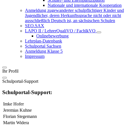
Schüler- und Elternpartizipation
Nationale und internationale Kooperation
Anmeldung zugewanderter schulpflichtiger Kinder und
Jugendlicher, deren Herkunftssprache nicht oder nicht
ausschließlich Deutsch ist, an sächsischen Schulen
SEO.SAX
LAPO II / LehrerQualiVO / FachlkVO
Onlinebewerbung
Lehrplan-Datenbank
Schulportal Sachsen
Anmeldung Klasse 5
Impressum
Ihr Profil
Schulportal-Support
Schulportal-Support:
Imke Hofer
Jeremias Kuhne
Florian Stegemann
Martin Widera