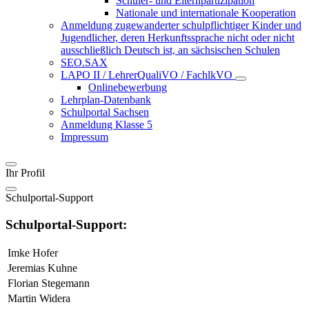
Schüler- und Elternpartizipation
Nationale und internationale Kooperation
Anmeldung zugewanderter schulpflichtiger Kinder und
Jugendlicher, deren Herkunftssprache nicht oder nicht
ausschließlich Deutsch ist, an sächsischen Schulen
SEO.SAX
LAPO II / LehrerQualiVO / FachlkVO
Onlinebewerbung
Lehrplan-Datenbank
Schulportal Sachsen
Anmeldung Klasse 5
Impressum
Ihr Profil
Schulportal-Support
Schulportal-Support:
Imke Hofer
Jeremias Kuhne
Florian Stegemann
Martin Widera