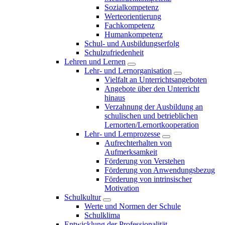
Sozialkompetenz
Werteorientierung
Fachkompetenz
Humankompetenz
Schul- und Ausbildungserfolg
Schulzufriedenheit
Lehren und Lernen
Lehr- und Lernorganisation
Vielfalt an Unterrichtsangeboten
Angebote über den Unterricht
hinaus
Verzahnung der Ausbildung an
schulischen und betrieblichen
Lernorten/Lernortkooperation
Lehr- und Lernprozesse
Aufrechterhalten von
Aufmerksamkeit
Förderung von Verstehen
Förderung von Anwendungsbezug
Förderung von intrinsischer
Motivation
Schulkultur
Werte und Normen der Schule
Schulklima
Entwicklung der Professionalität