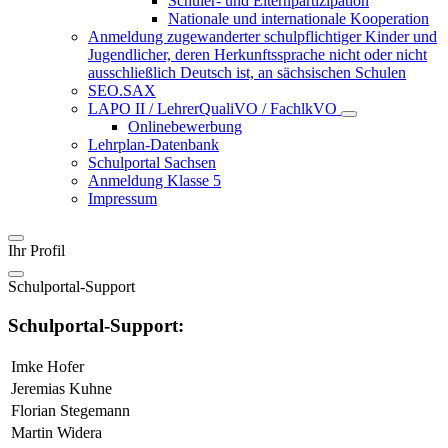
Schüler- und Elternpartizipation
Nationale und internationale Kooperation
Anmeldung zugewanderter schulpflichtiger Kinder und
Jugendlicher, deren Herkunftssprache nicht oder nicht
ausschließlich Deutsch ist, an sächsischen Schulen
SEO.SAX
LAPO II / LehrerQualiVO / FachlkVO
Onlinebewerbung
Lehrplan-Datenbank
Schulportal Sachsen
Anmeldung Klasse 5
Impressum
Ihr Profil
Schulportal-Support
Schulportal-Support:
Imke Hofer
Jeremias Kuhne
Florian Stegemann
Martin Widera