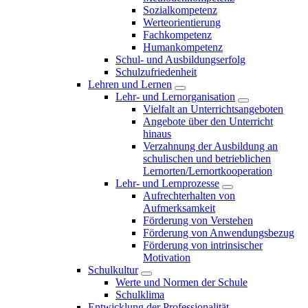
Sozialkompetenz
Werteorientierung
Fachkompetenz
Humankompetenz
Schul- und Ausbildungserfolg
Schulzufriedenheit
Lehren und Lernen
Lehr- und Lernorganisation
Vielfalt an Unterrichtsangeboten
Angebote über den Unterricht
hinaus
Verzahnung der Ausbildung an
schulischen und betrieblichen
Lernorten/Lernortkooperation
Lehr- und Lernprozesse
Aufrechterhalten von
Aufmerksamkeit
Förderung von Verstehen
Förderung von Anwendungsbezug
Förderung von intrinsischer
Motivation
Schulkultur
Werte und Normen der Schule
Schulklima
Entwicklung der Professionalität