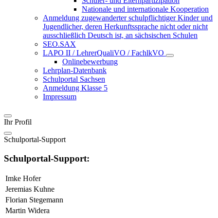
Schüler- und Elternpartizipation
Nationale und internationale Kooperation
Anmeldung zugewanderter schulpflichtiger Kinder und
Jugendlicher, deren Herkunftssprache nicht oder nicht
ausschließlich Deutsch ist, an sächsischen Schulen
SEO.SAX
LAPO II / LehrerQualiVO / FachlkVO
Onlinebewerbung
Lehrplan-Datenbank
Schulportal Sachsen
Anmeldung Klasse 5
Impressum
Ihr Profil
Schulportal-Support
Schulportal-Support:
Imke Hofer
Jeremias Kuhne
Florian Stegemann
Martin Widera