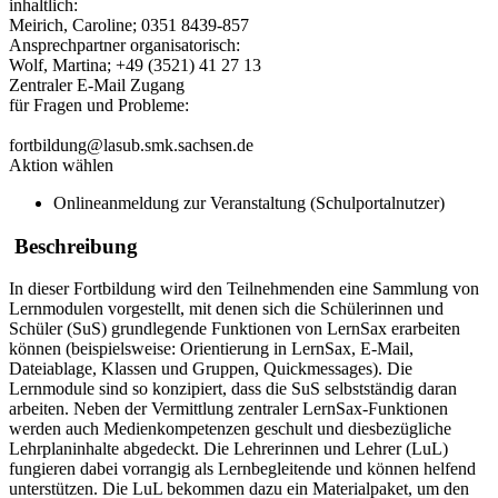
inhaltlich:
Meirich, Caroline; 0351 8439-857
Ansprechpartner organisatorisch:
Wolf, Martina; +49 (3521) 41 27 13
Zentraler E-Mail Zugang
für Fragen und Probleme:
fortbildung@lasub.smk.sachsen.de
Aktion wählen
Onlineanmeldung zur Veranstaltung (Schulportalnutzer)
Beschreibung
In dieser Fortbildung wird den Teilnehmenden eine Sammlung von
Lernmodulen vorgestellt, mit denen sich die Schülerinnen und
Schüler (SuS) grundlegende Funktionen von LernSax erarbeiten
können (beispielsweise: Orientierung in LernSax, E-Mail,
Dateiablage, Klassen und Gruppen, Quickmessages). Die
Lernmodule sind so konzipiert, dass die SuS selbstständig daran
arbeiten. Neben der Vermittlung zentraler LernSax-Funktionen
werden auch Medienkompetenzen geschult und diesbezügliche
Lehrplaninhalte abgedeckt. Die Lehrerinnen und Lehrer (LuL)
fungieren dabei vorrangig als Lernbegleitende und können helfend
unterstützen. Die LuL bekommen dazu ein Materialpaket, um den