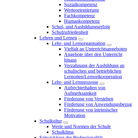
Sozialkompetenz
Werteorientierung
Fachkompetenz
Humankompetenz
Schul- und Ausbildungserfolg
Schulzufriedenheit
Lehren und Lernen
Lehr- und Lernorganisation
Vielfalt an Unterrichtsangeboten
Angebote über den Unterricht
hinaus
Verzahnung der Ausbildung an
schulischen und betrieblichen
Lernorten/Lernortkooperation
Lehr- und Lernprozesse
Aufrechterhalten von
Aufmerksamkeit
Förderung von Verstehen
Förderung von Anwendungsbezug
Förderung von intrinsischer
Motivation
Schulkultur
Werte und Normen der Schule
Schulklima
Entwicklung der Professionalität