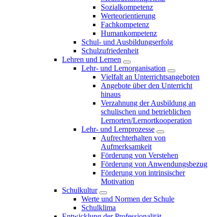
Sozialkompetenz
Werteorientierung
Fachkompetenz
Humankompetenz
Schul- und Ausbildungserfolg
Schulzufriedenheit
Lehren und Lernen
Lehr- und Lernorganisation
Vielfalt an Unterrichtsangeboten
Angebote über den Unterricht
hinaus
Verzahnung der Ausbildung an
schulischen und betrieblichen
Lernorten/Lernortkooperation
Lehr- und Lernprozesse
Aufrechterhalten von
Aufmerksamkeit
Förderung von Verstehen
Förderung von Anwendungsbezug
Förderung von intrinsischer
Motivation
Schulkultur
Werte und Normen der Schule
Schulklima
Entwicklung der Professionalität