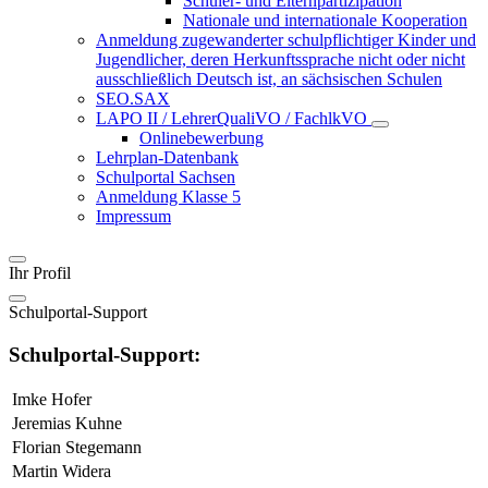
Schüler- und Elternpartizipation
Nationale und internationale Kooperation
Anmeldung zugewanderter schulpflichtiger Kinder und
Jugendlicher, deren Herkunftssprache nicht oder nicht
ausschließlich Deutsch ist, an sächsischen Schulen
SEO.SAX
LAPO II / LehrerQualiVO / FachlkVO
Onlinebewerbung
Lehrplan-Datenbank
Schulportal Sachsen
Anmeldung Klasse 5
Impressum
Ihr Profil
Schulportal-Support
Schulportal-Support:
Imke Hofer
Jeremias Kuhne
Florian Stegemann
Martin Widera