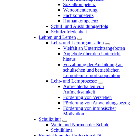
Sozialkompetenz
Werteorientierung
Fachkompetenz
Humankompetenz
Schul- und Ausbildungserfolg
Schulzufriedenheit
Lehren und Lernen
Lehr- und Lernorganisation
Vielfalt an Unterrichtsangeboten
Angebote über den Unterricht
hinaus
Verzahnung der Ausbildung an
schulischen und betrieblichen
Lernorten/Lernortkooperation
Lehr- und Lernprozesse
Aufrechterhalten von
Aufmerksamkeit
Förderung von Verstehen
Förderung von Anwendungsbezug
Förderung von intrinsischer
Motivation
Schulkultur
Werte und Normen der Schule
Schulklima
Entwicklung der Professionalität