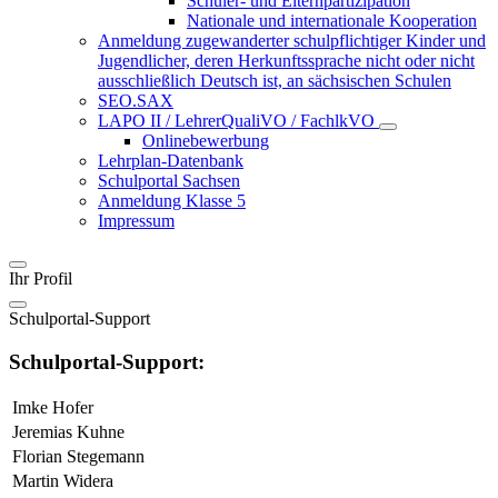
Schüler- und Elternpartizipation
Nationale und internationale Kooperation
Anmeldung zugewanderter schulpflichtiger Kinder und
Jugendlicher, deren Herkunftssprache nicht oder nicht
ausschließlich Deutsch ist, an sächsischen Schulen
SEO.SAX
LAPO II / LehrerQualiVO / FachlkVO
Onlinebewerbung
Lehrplan-Datenbank
Schulportal Sachsen
Anmeldung Klasse 5
Impressum
Ihr Profil
Schulportal-Support
Schulportal-Support:
Imke Hofer
Jeremias Kuhne
Florian Stegemann
Martin Widera