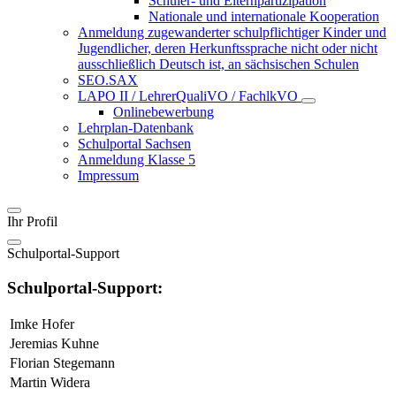
Schüler- und Elternpartizipation
Nationale und internationale Kooperation
Anmeldung zugewanderter schulpflichtiger Kinder und
Jugendlicher, deren Herkunftssprache nicht oder nicht
ausschließlich Deutsch ist, an sächsischen Schulen
SEO.SAX
LAPO II / LehrerQualiVO / FachlkVO
Onlinebewerbung
Lehrplan-Datenbank
Schulportal Sachsen
Anmeldung Klasse 5
Impressum
Ihr Profil
Schulportal-Support
Schulportal-Support:
Imke Hofer
Jeremias Kuhne
Florian Stegemann
Martin Widera