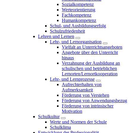
Sozialkompetenz
Werteorientierung
Fachkompetenz
Humankompetenz
Schul- und Ausbildungserfolg
Schulzufriedenheit
Lehren und Lernen
Lehr- und Lernorganisation
Vielfalt an Unterrichtsangeboten
Angebote über den Unterricht
hinaus
Verzahnung der Ausbildung an
schulischen und betrieblichen
Lernorten/Lernortkooperation
Lehr- und Lernprozesse
Aufrechterhalten von
Aufmerksamkeit
Förderung von Verstehen
Förderung von Anwendungsbezug
Förderung von intrinsischer
Motivation
Schulkultur
Werte und Normen der Schule
Schulklima
Entwicklung der Professionalität