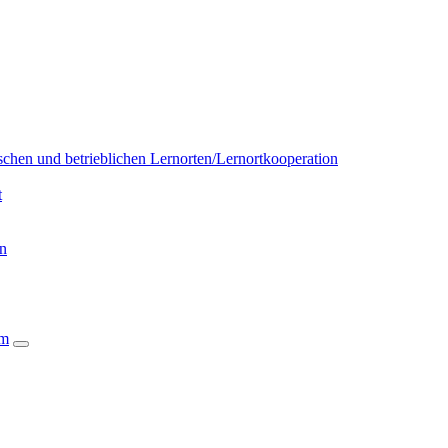
chen und betrieblichen Lernorten/Lernortkooperation
t
on
um