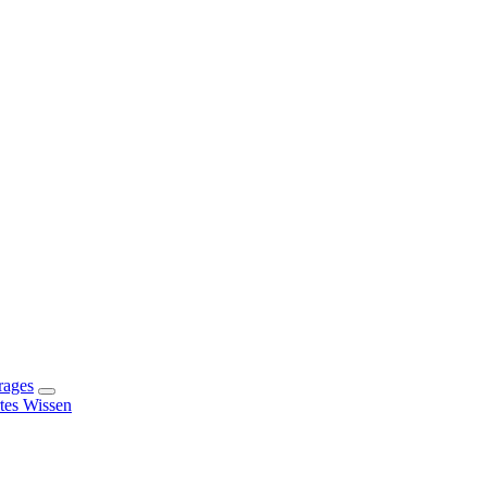
rages
rtes Wissen