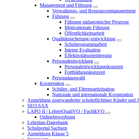
Management und Führung
Verwaltungs- und Ressourcenmanagement
Führung
Führung pädagogischer Prozesse
Motivationale Führung
Öffentlichkeitsarbeit
Qualitätssicherung/-entwicklung
Schulprogrammarbeit
Interne Evaluation
Effektivitätsorientierung
Personalentwicklung
Personalentwicklungskonzept
Fortbildungskonzept
Personalauswahl
Kooperation
Schüler- und Elternpartizipation
Nationale und internationale Kooperation
Anmeldung zugewanderter schulpflichtiger Kinder und Jug
SEO.SAX
LAPO II / LehrerQualiVO / FachlkVO
Onlinebewerbung
Lehrplan-Datenbank
Schulportal Sachsen
Anmeldung Klasse 5