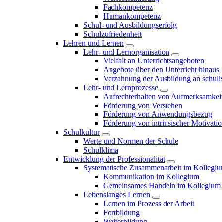
Fachkompetenz
Humankompetenz
Schul- und Ausbildungserfolg
Schulzufriedenheit
Lehren und Lernen
Lehr- und Lernorganisation
Vielfalt an Unterrichtsangeboten
Angebote über den Unterricht hinaus
Verzahnung der Ausbildung an schulis
Lehr- und Lernprozesse
Aufrechterhalten von Aufmerksamkei
Förderung von Verstehen
Förderung von Anwendungsbezug
Förderung von intrinsischer Motivati
Schulkultur
Werte und Normen der Schule
Schulklima
Entwicklung der Professionalität
Systematische Zusammenarbeit im Kollegi
Kommunikation im Kollegium
Gemeinsames Handeln im Kollegium
Lebenslanges Lernen
Lernen im Prozess der Arbeit
Fortbildung
Weiterbildung