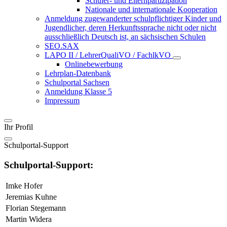
Schüler- und Elternpartizipation
Nationale und internationale Kooperation
Anmeldung zugewanderter schulpflichtiger Kinder und
Jugendlicher, deren Herkunftssprache nicht oder nicht
ausschließlich Deutsch ist, an sächsischen Schulen
SEO.SAX
LAPO II / LehrerQualiVO / FachlkVO
Onlinebewerbung
Lehrplan-Datenbank
Schulportal Sachsen
Anmeldung Klasse 5
Impressum
Ihr Profil
Schulportal-Support
Schulportal-Support:
Imke Hofer
Jeremias Kuhne
Florian Stegemann
Martin Widera