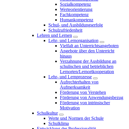
Sozialkompetenz
Werteorientierung
Fachkompetenz
Humankompetenz
Schul- und Ausbildungserfolg
Schulzufriedenheit
Lehren und Lernen
Lehr- und Lernorganisation
Vielfalt an Unterrichtsangeboten
Angebote über den Unterricht
hinaus
Verzahnung der Ausbildung an
schulischen und betrieblichen
Lernorten/Lernortkooperation
Lehr- und Lernprozesse
Aufrechterhalten von
Aufmerksamkeit
Förderung von Verstehen
Förderung von Anwendungsbezug
Förderung von intrinsischer
Motivation
Schulkultur
Werte und Normen der Schule
Schulklima
Entwicklung der Professionalität