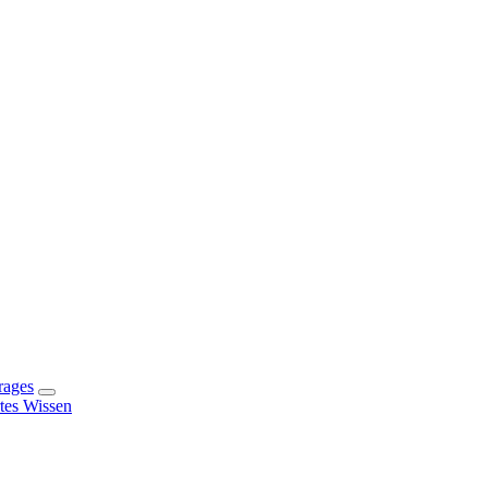
rages
rtes Wissen