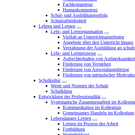
Fachkompetenz
Humankompetenz
Schul- und Ausbildungserfolg
Schulzufriedenheit
Lehren und Lernen
Lehr- und Lernorganisation
Vielfalt an Unterrichtsangeboten
Angebote über den Unterricht hinaus
Verzahnung der Ausbildung an schulis
Lehr- und Lernprozesse
Aufrechterhalten von Aufmerksamkei
Förderung von Verstehen
Förderung von Anwendungsbezug
Förderung von intrinsischer Motivati
Schulkultur
Werte und Normen der Schule
Schulklima
Entwicklung der Professionalität
Systematische Zusammenarbeit im Kollegi
Kommunikation im Kollegium
Gemeinsames Handeln im Kollegium
Lebenslanges Lernen
Lernen im Prozess der Arbeit
Fortbildung
Weiterbildung