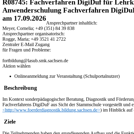
R08745: Fachverfahren DigiDuf für Lehrkr
Anwenderschulung Fachverfahren DigiDu
am 17.09.2026
Ansprechpartner inhaltlich:
Meyer, Cornelia; +49 (351) 84 39 838
Ansprechpartner organisatorisch:
Rogge, Maria; +49 3521 41 2722
Zentraler E-Mail Zugang
für Fragen und Probleme:
fortbildung@lasub.smk.sachsen.de
Aktion wählen
Onlineanmeldung zur Veranstaltung (Schulportalnutzer)
Beschreibung
Im Kontext sonderpädagogischer Beratung, Diagnostik und Förderung
Fachverfahrens DigiDuF aus Sicht der Stammschule vorgestellt und erp
<http://www.foerderdiagnostik.bildung.sachsen.de>
) im Hinblick auf
Ziele
Die Teilnehmenden haben den grundlegenden Aufbau und die Funktio