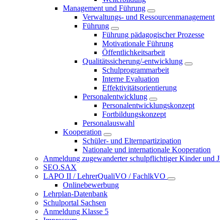
Management und Führung
Verwaltungs- und Ressourcenmanagement
Führung
Führung pädagogischer Prozesse
Motivationale Führung
Öffentlichkeitsarbeit
Qualitätssicherung/-entwicklung
Schulprogrammarbeit
Interne Evaluation
Effektivitätsorientierung
Personalentwicklung
Personalentwicklungskonzept
Fortbildungskonzept
Personalauswahl
Kooperation
Schüler- und Elternpartizipation
Nationale und internationale Kooperation
Anmeldung zugewanderter schulpflichtiger Kinder und Jug
SEO.SAX
LAPO II / LehrerQualiVO / FachlkVO
Onlinebewerbung
Lehrplan-Datenbank
Schulportal Sachsen
Anmeldung Klasse 5