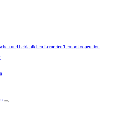
chen und betrieblichen Lernorten/Lernortkooperation
t
on
um