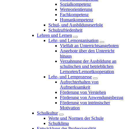
Sozialkompetenz
Werteorientierung
Fachkompetenz
Humankompetenz
Schul- und Ausbildungserfolg
Schulzufriedenheit
Lehren und Lernen
Lehr- und Lernorganisation
Vielfalt an Unterrichtsangeboten
Angebote über den Unterricht
hinaus
Verzahnung der Ausbildung an
schulischen und betrieblichen
Lernorten/Lernortkooperation
Lehr- und Lernprozesse
Aufrechterhalten von
Aufmerksamkeit
Förderung von Verstehen
Förderung von Anwendungsbezug
Förderung von intrinsischer
Motivation
Schulkultur
Werte und Normen der Schule
Schulklima
Entwicklung der Professionalität