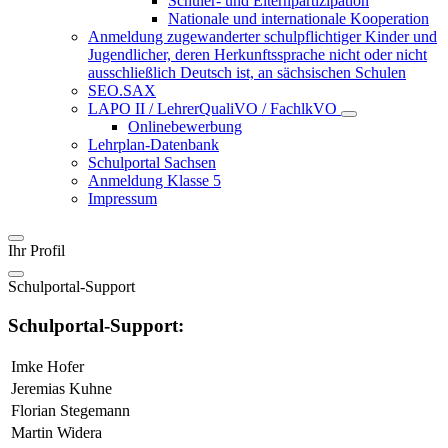
Schüler- und Elternpartizipation
Nationale und internationale Kooperation
Anmeldung zugewanderter schulpflichtiger Kinder und
Jugendlicher, deren Herkunftssprache nicht oder nicht
ausschließlich Deutsch ist, an sächsischen Schulen
SEO.SAX
LAPO II / LehrerQualiVO / FachlkVO
Onlinebewerbung
Lehrplan-Datenbank
Schulportal Sachsen
Anmeldung Klasse 5
Impressum
Ihr Profil
Schulportal-Support
Schulportal-Support:
Imke Hofer
Jeremias Kuhne
Florian Stegemann
Martin Widera