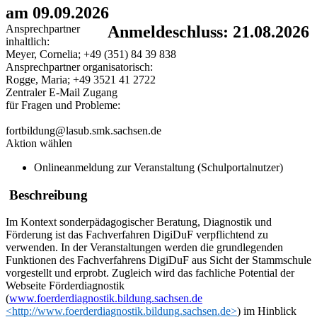
am 09.09.2026
Ansprechpartner
Anmeldeschluss: 21.08.2026
inhaltlich:
Meyer, Cornelia; +49 (351) 84 39 838
Ansprechpartner organisatorisch:
Rogge, Maria; +49 3521 41 2722
Zentraler E-Mail Zugang
für Fragen und Probleme:
fortbildung@lasub.smk.sachsen.de
Aktion wählen
Onlineanmeldung zur Veranstaltung (Schulportalnutzer)
Beschreibung
Im Kontext sonderpädagogischer Beratung, Diagnostik und
Förderung ist das Fachverfahren DigiDuF verpflichtend zu
verwenden. In der Veranstaltungen werden die grundlegenden
Funktionen des Fachverfahrens DigiDuF aus Sicht der Stammschule
vorgestellt und erprobt. Zugleich wird das fachliche Potential der
Webseite Förderdiagnostik
(
www.foerderdiagnostik.bildung.sachsen.de
<http://www.foerderdiagnostik.bildung.sachsen.de>
) im Hinblick