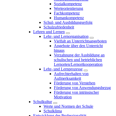
Sozialkompetenz
Werteorientierung
Fachkompetenz
Humankompetenz
Schul- und Ausbildungserfolg
Schulzufriedenheit
Lehren und Lernen
Lehr- und Lernorganisation
Vielfalt an Unterrichtsangeboten
Angebote über den Unterricht
hinaus
Verzahnung der Ausbildung an
schulischen und betrieblichen
Lernorten/Lernortkooperation
Lehr- und Lernprozesse
Aufrechterhalten von
Aufmerksamkeit
Förderung von Verstehen
Förderung von Anwendungsbezug
Förderung von intrinsischer
Motivation
Schulkultur
Werte und Normen der Schule
Schulklima
Entwicklung der Professionalität