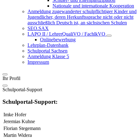
Schüler- und Elternpartizipation
Nationale und internationale Kooperation
Anmeldung zugewanderter schulpflichtiger Kinder und
Jugendlicher, deren Herkunftssprache nicht oder nicht
ausschließlich Deutsch ist, an sächsischen Schulen
SEO.SAX
LAPO II / LehrerQualiVO / FachlkVO
Onlinebewerbung
Lehrplan-Datenbank
Schulportal Sachsen
Anmeldung Klasse 5
Impressum
Ihr Profil
Schulportal-Support
Schulportal-Support:
Imke Hofer
Jeremias Kuhne
Florian Stegemann
Martin Widera