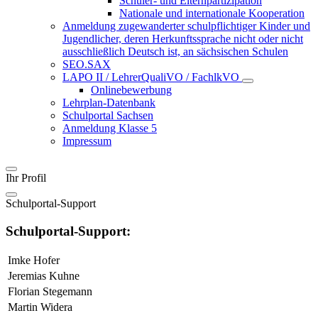
Schüler- und Elternpartizipation
Nationale und internationale Kooperation
Anmeldung zugewanderter schulpflichtiger Kinder und
Jugendlicher, deren Herkunftssprache nicht oder nicht
ausschließlich Deutsch ist, an sächsischen Schulen
SEO.SAX
LAPO II / LehrerQualiVO / FachlkVO
Onlinebewerbung
Lehrplan-Datenbank
Schulportal Sachsen
Anmeldung Klasse 5
Impressum
Ihr Profil
Schulportal-Support
Schulportal-Support:
Imke Hofer
Jeremias Kuhne
Florian Stegemann
Martin Widera