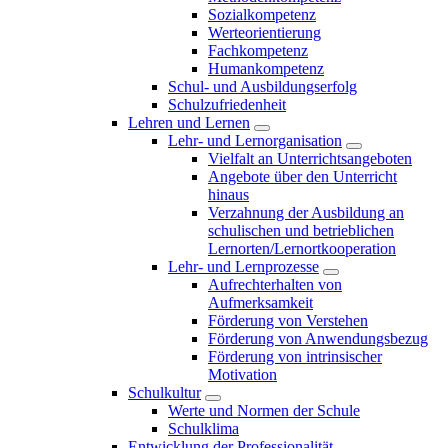
Sozialkompetenz
Werteorientierung
Fachkompetenz
Humankompetenz
Schul- und Ausbildungserfolg
Schulzufriedenheit
Lehren und Lernen
Lehr- und Lernorganisation
Vielfalt an Unterrichtsangeboten
Angebote über den Unterricht
hinaus
Verzahnung der Ausbildung an
schulischen und betrieblichen
Lernorten/Lernortkooperation
Lehr- und Lernprozesse
Aufrechterhalten von
Aufmerksamkeit
Förderung von Verstehen
Förderung von Anwendungsbezug
Förderung von intrinsischer
Motivation
Schulkultur
Werte und Normen der Schule
Schulklima
Entwicklung der Professionalität