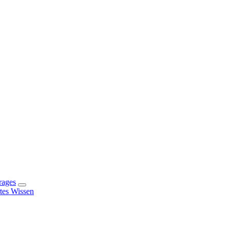
rages
rtes Wissen