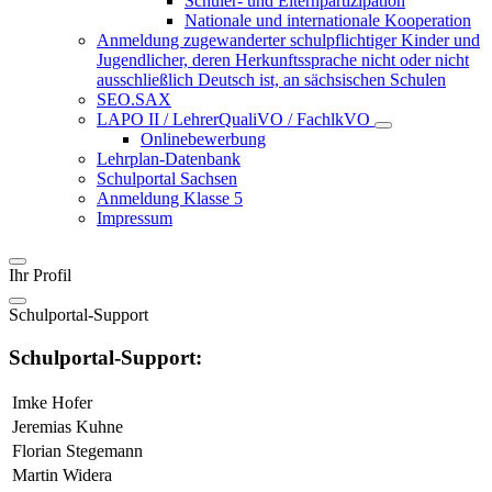
Schüler- und Elternpartizipation
Nationale und internationale Kooperation
Anmeldung zugewanderter schulpflichtiger Kinder und
Jugendlicher, deren Herkunftssprache nicht oder nicht
ausschließlich Deutsch ist, an sächsischen Schulen
SEO.SAX
LAPO II / LehrerQualiVO / FachlkVO
Onlinebewerbung
Lehrplan-Datenbank
Schulportal Sachsen
Anmeldung Klasse 5
Impressum
Ihr Profil
Schulportal-Support
Schulportal-Support:
Imke Hofer
Jeremias Kuhne
Florian Stegemann
Martin Widera