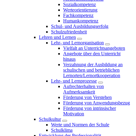
Sozialkompetenz
Werteorientierung
Fachkompetenz
Humankompetenz
Schul- und Ausbildungserfolg
Schulzufriedenheit
Lehren und Lernen
Lehr- und Lernorganisation
Vielfalt an Unterrichtsangeboten
Angebote über den Unterricht
hinaus
Verzahnung der Ausbildung an
schulischen und betrieblichen
Lernorten/Lernortkooperation
Lehr- und Lernprozesse
Aufrechterhalten von
Aufmerksamkeit
Förderung von Verstehen
Förderung von Anwendungsbezug
Förderung von intrinsischer
Motivation
Schulkultur
Werte und Normen der Schule
Schulklima
Entwicklung der Professionalität