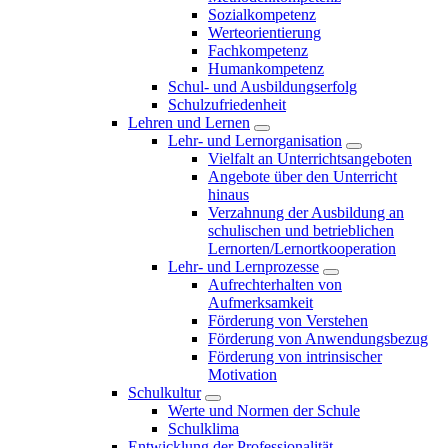
Sozialkompetenz
Werteorientierung
Fachkompetenz
Humankompetenz
Schul- und Ausbildungserfolg
Schulzufriedenheit
Lehren und Lernen
Lehr- und Lernorganisation
Vielfalt an Unterrichtsangeboten
Angebote über den Unterricht
hinaus
Verzahnung der Ausbildung an
schulischen und betrieblichen
Lernorten/Lernortkooperation
Lehr- und Lernprozesse
Aufrechterhalten von
Aufmerksamkeit
Förderung von Verstehen
Förderung von Anwendungsbezug
Förderung von intrinsischer
Motivation
Schulkultur
Werte und Normen der Schule
Schulklima
Entwicklung der Professionalität