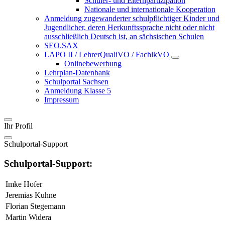
Schüler- und Elternpartizipation
Nationale und internationale Kooperation
Anmeldung zugewanderter schulpflichtiger Kinder und
Jugendlicher, deren Herkunftssprache nicht oder nicht
ausschließlich Deutsch ist, an sächsischen Schulen
SEO.SAX
LAPO II / LehrerQualiVO / FachlkVO
Onlinebewerbung
Lehrplan-Datenbank
Schulportal Sachsen
Anmeldung Klasse 5
Impressum
Ihr Profil
Schulportal-Support
Schulportal-Support:
Imke Hofer
Jeremias Kuhne
Florian Stegemann
Martin Widera