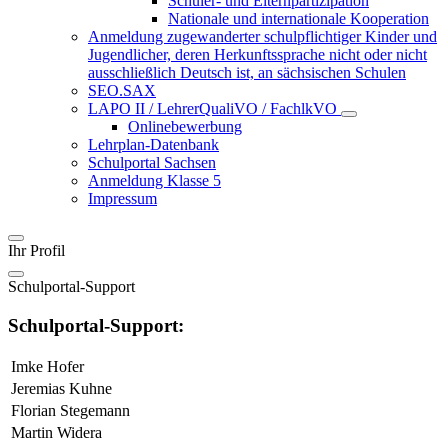
Schüler- und Elternpartizipation
Nationale und internationale Kooperation
Anmeldung zugewanderter schulpflichtiger Kinder und
Jugendlicher, deren Herkunftssprache nicht oder nicht
ausschließlich Deutsch ist, an sächsischen Schulen
SEO.SAX
LAPO II / LehrerQualiVO / FachlkVO
Onlinebewerbung
Lehrplan-Datenbank
Schulportal Sachsen
Anmeldung Klasse 5
Impressum
Ihr Profil
Schulportal-Support
Schulportal-Support:
Imke Hofer
Jeremias Kuhne
Florian Stegemann
Martin Widera