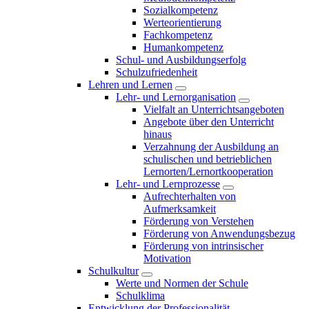
Sozialkompetenz
Werteorientierung
Fachkompetenz
Humankompetenz
Schul- und Ausbildungserfolg
Schulzufriedenheit
Lehren und Lernen
Lehr- und Lernorganisation
Vielfalt an Unterrichtsangeboten
Angebote über den Unterricht
hinaus
Verzahnung der Ausbildung an
schulischen und betrieblichen
Lernorten/Lernortkooperation
Lehr- und Lernprozesse
Aufrechterhalten von
Aufmerksamkeit
Förderung von Verstehen
Förderung von Anwendungsbezug
Förderung von intrinsischer
Motivation
Schulkultur
Werte und Normen der Schule
Schulklima
Entwicklung der Professionalität